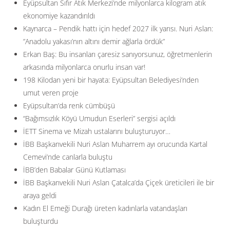
Eyüpsultan Sıfır Atık Merkezi’nde milyonlarca kilogram atık
ekonomiye kazandırıldı
Kaynarca – Pendik hattı için hedef 2027 ilk yarısı. Nuri Aslan:
”Anadolu yakası’nın altını demir ağlarla ördük”
Erkan Baş: Bu insanları çaresiz sanıyorsunuz, öğretmenlerin
arkasında milyonlarca onurlu insan var!
198 Kilodan yeni bir hayata: Eyüpsultan Belediyesi’nden
umut veren proje
Eyüpsultan’da renk cümbüşü
“Bağımsızlık Köyü Umudun Eserleri” sergisi açıldı
İETT Sinema ve Mizah ustalarını buluşturuyor…
İBB Başkanvekili Nuri Aslan Muharrem ayı orucunda Kartal
Cemevi’nde canlarla buluştu
İBB’den Babalar Günü Kutlaması
İBB Başkanvekili Nuri Aslan Çatalca’da Çiçek üreticileri ile bir
araya geldi
Kadın El Emeği Durağı üreten kadınlarla vatandaşları
buluşturdu