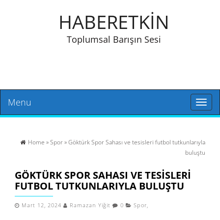
HABERETKİN
Toplumsal Barışın Sesi
Menu
Toggl
naviga
Home
»
Spor
» Göktürk Spor Sahası ve tesisleri futbol tutkunlarıyla
buluştu
GÖKTÜRK SPOR SAHASI VE TESISLERI
FUTBOL TUTKUNLARIYLA BULUŞTU
Mart 12, 2024
Ramazan Yiğit
0
Spor
,