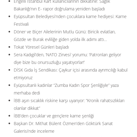
Engelli İstanbul Kart kullanıcılarının dikkatine: Sağlık
Bakanlığı’nın E- rapor doğrulama yeniden başladı
Eyüpsultan Belediyesi’nden çocuklara karne hediyesi: Karne
Festivali
Döner ve Biçer Ailelerinin Mutlu Günü: Biricik evlatları,
Gözde ve Burak evliliğe giden yolda ilk adımı attı…
Tokat Yöresel Günleri başladı
Sera Kadıgil’den, ‘NATO Zirvesi’ yorumu: ‘Patronları geliyor
diye bize bu onursuzluğu yaşatıyorlar!’
DİSK Gıda İş Sendikası: Çaykur içisi arasında ayrımcılığı kabul
etmiyoruz
Eyüpsultanlı kadınlar “Zumba Kadın Spor Şenliğiyle” yaza
merhaba dedi
İBB aşırı sıcaklık riskine karşı uyarıyor: ”Kronik rahatsızlıkları
olanlar dikkat”
İBB’den çocuklar ve gençlere karne şenliği
Başkan Dr. Mithat Bülent Özmen’den Göktürk Sanat
Galerisi’nde inceleme