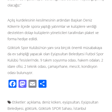
olacağız.”
Açılış kurdelesinin kesilmesinin ardından Başkan Deniz
Köken’e ilçede spora yaptığı yatırımlar ve kulüplere verdiği
destekten dolayı kulüplerin yöneticileri tarafından plaket ve
forma hediye edildi.
Göktürk Spor Kulübü’nün yanı sıra birçok önemli müsabakaya
da ev sahipliği yapacak olan Eyüpsultan Belediyesi Futbol Spor
Kulübü Tesisleri’nde, 9 takım soyunma odası, hakem odaları, 2
idare ofisi, 2 teknik odası, çamaşırhane, mescit, kondisyon
odası bulunuyor.
F
M
E
S
ac
as
m
h
e
to
ail
ar
Etiketler:
açıklama
,
deniz köken
,
eyüpsultan
,
Eyüpsultan
b
d
e
Belediyesi
,
göktürk
,
Göktürk SPOR Sahası
,
İstanbul