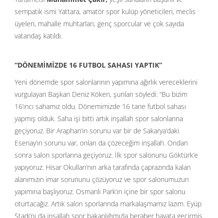
sempatik ismi Yattara, amatör spor kulüp yöneticileri, meclis
üyeleri, mahalle muhtarları, genç sporcular ve çok sayıda
vatandaş katıldı.
“DÖNEMİMİZDE 16 FUTBOL SAHASI YAPTIK”
Yeni dönemde spor salonlarının yapımına ağırlık vereceklerini
vurgulayan Başkan Deniz Köken, şunları söyledi: “Bu bizim
16’ıncı sahamız oldu. Dönemimizde 16 tane futbol sahası
yapmış olduk. Saha işi bitti artık inşallah spor salonlarına
geçiyoruz. Bir Araphan’ın sorunu var bir de Sakarya’daki
Esenay’ın sorunu var, onları da çözeceğim inşallah. Ondan
sonra salon sporlarına geçiyoruz. İlk spor salonunu Göktürk’e
yapıyoruz. Hisar Okulları’nın arka tarafında çaprazında kalan
alanımızın imar sorununu çözüyoruz ve spor salonumuzun
yapımına başlıyoruz. Osmanlı Park’ın içine bir spor salonu
oturtacağız. Artık salon sporlarında markalaşmamız lazım. Eyüp
Stadı’nı da inşallah spor bakanlığımızla beraber hayata geçirmiş