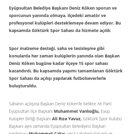
Eyüpsultan Belediye Başkanı Deniz Köken sporun ve
sporcunun yanında olmaya, ilçedeki amatör ve
profesyonel kulüpleri desteklemeye devam ediyor. Bu
kapsamda Göktürk Spor Sahası da hizmete açıldı
.
Spor malzeme desteği, saha ve tesisleşme gibi
konularda her zaman kulüplerin yanında olan Başkan
Deniz Köken bugüne kadar ilçeye 15 spor sahası
kazandırdı. Bu kapsamda yapımı tamamlanan Göktürk
Spor Sahası da açılışı yapılarak futbolseverlerle
buluşturuldu.
Sahanın açılışına Başkan Deniz Köken’le birlikte AK Parti
Eyüpsultan İlçe Başkanı
Muhammet Vanlıoğlu,
Eyüp
Kulüpler Birliği Başkanı
Ali Rıza Yavuz,
Göktürk Spor Kulübü
Başkanı aynı zamanda Eyüpsultan Belediyesi Başkan
Yardımcısı
Muhammet Çakır,
yeşil sahaların başarılı ve