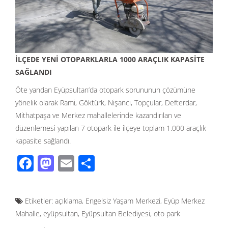
İLÇEDE YENİ OTOPARKLARLA 1000 ARAÇLIK KAPASİTE
SAĞLANDI
Öte yandan Eyüpsultan’da otopark sorununun çözümüne
yönelik olarak Rami, Göktürk, Nişancı, Topçular, Defterdar,
Mithatpaşa ve Merkez mahallelerinde kazandırılan ve
düzenlemesi yapılan 7 otopark ile ilçeye toplam 1.000 araçlık
kapasite sağlandı.
F
M
E
S
ac
as
m
h
e
to
ail
ar
Etiketler:
açıklama
,
Engelsiz Yaşam Merkezi
,
Eyüp Merkez
b
d
e
Mahalle
,
eyüpsultan
,
Eyüpsultan Belediyesi
,
oto park