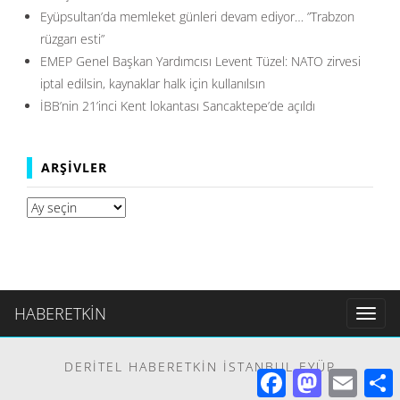
Eyüpsultan’da memleket günleri devam ediyor… ”Trabzon
rüzgarı esti”
EMEP Genel Başkan Yardımcısı Levent Tüzel: NATO zirvesi
iptal edilsin, kaynaklar halk için kullanılsın
İBB’nin 21’inci Kent lokantası Sancaktepe’de açıldı
ARŞIVLER
Arşivler
HABERETKİN
Toggl
naviga
DERITEL HABERETKIN İSTANBUL EYÜP
Facebook
Mastodon
Email
S