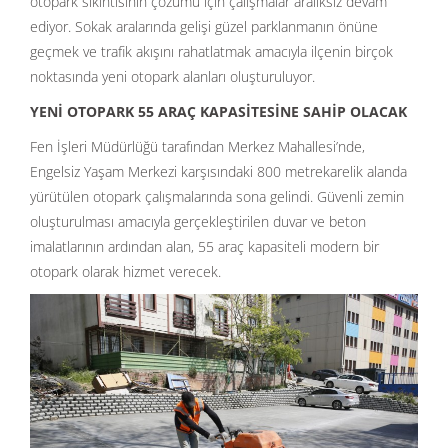
otopark sıkıntısının çözümü için çalışmalar aralıksız devam
ediyor. Sokak aralarında gelişi güzel parklanmanın önüne
geçmek ve trafik akışını rahatlatmak amacıyla ilçenin birçok
noktasında yeni otopark alanları oluşturuluyor.
YENİ OTOPARK 55 ARAÇ KAPASİTESİNE SAHİP OLACAK
Fen İşleri Müdürlüğü tarafından Merkez Mahallesi’nde,
Engelsiz Yaşam Merkezi karşısındaki 800 metrekarelik alanda
yürütülen otopark çalışmalarında sona gelindi. Güvenli zemin
oluşturulması amacıyla gerçekleştirilen duvar ve beton
imalatlarının ardından alan, 55 araç kapasiteli modern bir
otopark olarak hizmet verecek.