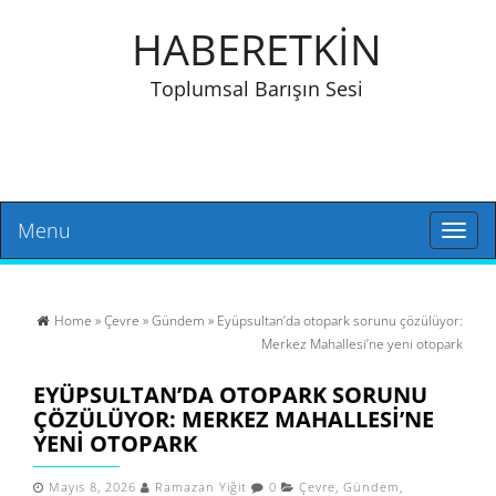
HABERETKİN
Toplumsal Barışın Sesi
Menu
Toggl
naviga
Home
»
Çevre
»
Gündem
» Eyüpsultan’da otopark sorunu çözülüyor:
Merkez Mahallesi’ne yeni otopark
EYÜPSULTAN’DA OTOPARK SORUNU
ÇÖZÜLÜYOR: MERKEZ MAHALLESI’NE
YENI OTOPARK
Mayıs 8, 2026
Ramazan Yiğit
0
Çevre
,
Gündem
,