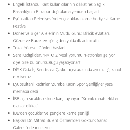
Engelli İstanbul Kart kullanıcılarının dikkatine: Sağlık
Bakanlığı’nın E- rapor doğrulama yeniden başladı
Eyüpsultan Belediyesi’nden çocuklara karne hediyesi: Karne
Festivali
Döner ve Biçer Ailelerinin Mutlu Günü: Biricik evlatları,
Gözde ve Burak evliliğe giden yolda ilk adımı attı…
Tokat Yöresel Günleri başladı
Sera Kadıgil’den, ‘NATO Zirvesi’ yorumu: ‘Patronları geliyor
diye bize bu onursuzluğu yaşatıyorlar!’
DİSK Gıda İş Sendikası: Çaykur içisi arasında ayrımcılığı kabul
etmiyoruz
Eyüpsultanlı kadınlar “Zumba Kadın Spor Şenliğiyle” yaza
merhaba dedi
İBB aşırı sıcaklık riskine karşı uyarıyor: ”Kronik rahatsızlıkları
olanlar dikkat”
İBB’den çocuklar ve gençlere karne şenliği
Başkan Dr. Mithat Bülent Özmen’den Göktürk Sanat
Galerisi’nde inceleme