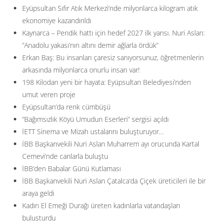
Eyüpsultan Sıfır Atık Merkezi’nde milyonlarca kilogram atık
ekonomiye kazandırıldı
Kaynarca – Pendik hattı için hedef 2027 ilk yarısı. Nuri Aslan:
”Anadolu yakası’nın altını demir ağlarla ördük”
Erkan Baş: Bu insanları çaresiz sanıyorsunuz, öğretmenlerin
arkasında milyonlarca onurlu insan var!
198 Kilodan yeni bir hayata: Eyüpsultan Belediyesi’nden
umut veren proje
Eyüpsultan’da renk cümbüşü
“Bağımsızlık Köyü Umudun Eserleri” sergisi açıldı
İETT Sinema ve Mizah ustalarını buluşturuyor…
İBB Başkanvekili Nuri Aslan Muharrem ayı orucunda Kartal
Cemevi’nde canlarla buluştu
İBB’den Babalar Günü Kutlaması
İBB Başkanvekili Nuri Aslan Çatalca’da Çiçek üreticileri ile bir
araya geldi
Kadın El Emeği Durağı üreten kadınlarla vatandaşları
buluşturdu