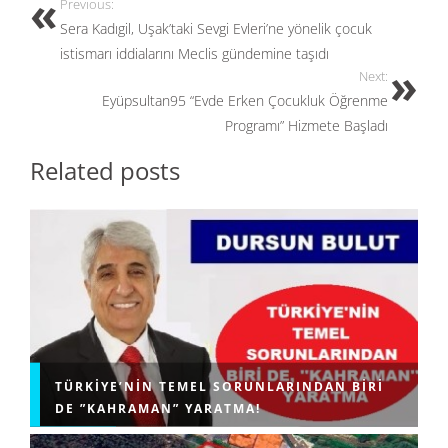
o
o
Previous:
o
n
Sera Kadıgil, Uşak’taki Sevgi Evleri’ne yönelik çocuk
k
istismarı iddialarını Meclis gündemine taşıdı
Next:
Eyüpsultan95 “Evde Erken Çocukluk Öğrenme
Programı” Hizmete Başladı
Related posts
TÜRKIYE’NIN TEMEL SORUNLARINDAN BIRI
DE ”KAHRAMAN” YARATMA!