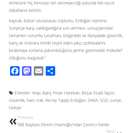
etmesine hiç kimseye izin vermeyeceği yolunda tek vücut
olduklarını belirtti.
Kaynak, bütün uluslararası toplumu, Erdoğan rejimine,
Suriye’ye karşı saldırganlığına son vermesi, sonuçlarından
tamamen sorumlu tutulması, bölgedeki ve dünyadaki güvenlik,
barış ve istikrara tehdit teşkil eden yıkıcı politikalarını
bırakmaya zorlama yükümlülüğünü yerine getirmekle mükellef
olduğunu vurguladı.”
F
M
E
S
ac
as
m
h
e
to
ail
ar
Etiketler:
Arap
,
Barış Pınarı Harekatı
,
Beşar Esad
,
faşist
,
b
d
e
Güvenlik
,
hain
,
Irak
,
Recep Tayyip Erdoğan
,
SANA
,
SGD
,
suriye
,
o
o
türkiye
o
n
Previous:
k
İBB Başkanı Ekrem İmamoğlu’ndan Çevreci hamle
Next: