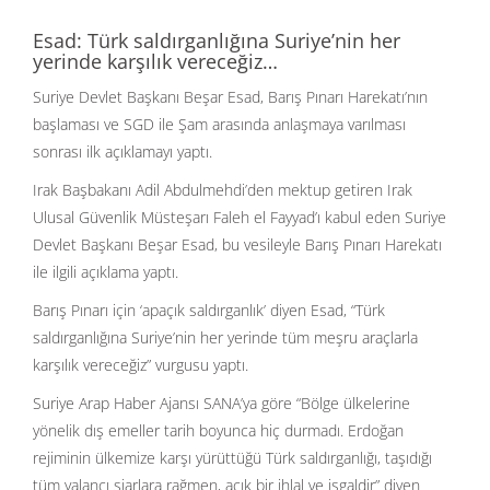
Esad: Türk saldırganlığına Suriye’nin her
yerinde karşılık vereceğiz…
Suriye Devlet Başkanı Beşar Esad, Barış Pınarı Harekatı’nın
başlaması ve SGD ile Şam arasında anlaşmaya varılması
sonrası ilk açıklamayı yaptı.
Irak Başbakanı Adil Abdulmehdi’den mektup getiren Irak
Ulusal Güvenlik Müsteşarı Faleh el Fayyad’ı kabul eden Suriye
Devlet Başkanı Beşar Esad, bu vesileyle Barış Pınarı Harekatı
ile ilgili açıklama yaptı.
Barış Pınarı için ‘apaçık saldırganlık’ diyen Esad, “Türk
saldırganlığına Suriye’nin her yerinde tüm meşru araçlarla
karşılık vereceğiz” vurgusu yaptı.
Suriye Arap Haber Ajansı SANA’ya göre “Bölge ülkelerine
yönelik dış emeller tarih boyunca hiç durmadı. Erdoğan
rejiminin ülkemize karşı yürüttüğü Türk saldırganlığı, taşıdığı
tüm yalancı şiarlara rağmen, açık bir ihlal ve işgaldir” diyen