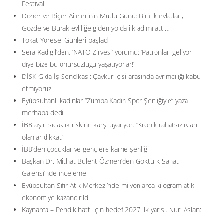
Festivali
Döner ve Biçer Ailelerinin Mutlu Günü: Biricik evlatları,
Gözde ve Burak evliliğe giden yolda ilk adımı attı…
Tokat Yöresel Günleri başladı
Sera Kadıgil’den, ‘NATO Zirvesi’ yorumu: ‘Patronları geliyor
diye bize bu onursuzluğu yaşatıyorlar!’
DİSK Gıda İş Sendikası: Çaykur içisi arasında ayrımcılığı kabul
etmiyoruz
Eyüpsultanlı kadınlar “Zumba Kadın Spor Şenliğiyle” yaza
merhaba dedi
İBB aşırı sıcaklık riskine karşı uyarıyor: ”Kronik rahatsızlıkları
olanlar dikkat”
İBB’den çocuklar ve gençlere karne şenliği
Başkan Dr. Mithat Bülent Özmen’den Göktürk Sanat
Galerisi’nde inceleme
Eyüpsultan Sıfır Atık Merkezi’nde milyonlarca kilogram atık
ekonomiye kazandırıldı
Kaynarca – Pendik hattı için hedef 2027 ilk yarısı. Nuri Aslan: