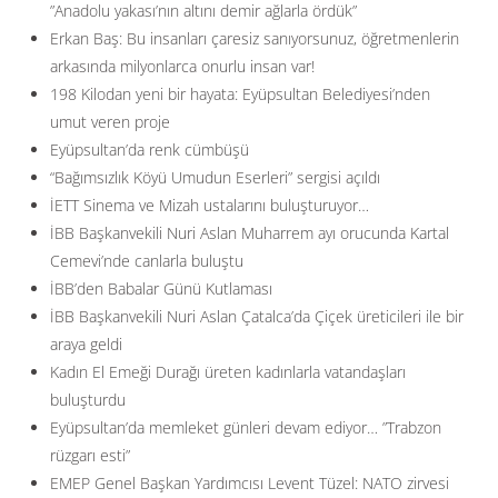
”Anadolu yakası’nın altını demir ağlarla ördük”
Erkan Baş: Bu insanları çaresiz sanıyorsunuz, öğretmenlerin
arkasında milyonlarca onurlu insan var!
198 Kilodan yeni bir hayata: Eyüpsultan Belediyesi’nden
umut veren proje
Eyüpsultan’da renk cümbüşü
“Bağımsızlık Köyü Umudun Eserleri” sergisi açıldı
İETT Sinema ve Mizah ustalarını buluşturuyor…
İBB Başkanvekili Nuri Aslan Muharrem ayı orucunda Kartal
Cemevi’nde canlarla buluştu
İBB’den Babalar Günü Kutlaması
İBB Başkanvekili Nuri Aslan Çatalca’da Çiçek üreticileri ile bir
araya geldi
Kadın El Emeği Durağı üreten kadınlarla vatandaşları
buluşturdu
Eyüpsultan’da memleket günleri devam ediyor… ”Trabzon
rüzgarı esti”
EMEP Genel Başkan Yardımcısı Levent Tüzel: NATO zirvesi