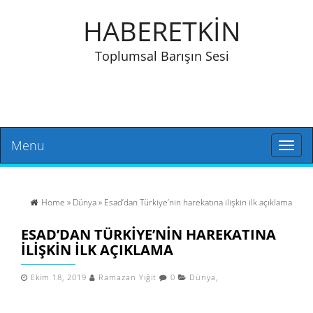
HABERETKİN
Toplumsal Barışın Sesi
Menu
Toggl
naviga
Home
»
Dünya
» Esad’dan Türkiye’nin harekatına ilişkin ilk açıklama
ESAD’DAN TÜRKIYE’NIN HAREKATINA
ILIŞKIN ILK AÇIKLAMA
Ekim 18, 2019
Ramazan Yiğit
0
Dünya
,