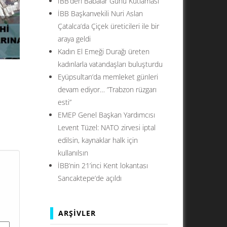
İBB’den Babalar Günü Kutlaması
İBB Başkanvekili Nuri Aslan
Çatalca’da Çiçek üreticileri ile bir
araya geldi
Kadın El Emeği Durağı üreten
kadınlarla vatandaşları buluşturdu
Eyüpsultan’da memleket günleri
devam ediyor… ”Trabzon rüzgarı
esti”
EMEP Genel Başkan Yardımcısı
Levent Tüzel: NATO zirvesi iptal
ul’un
edilsin, kaynaklar halk için
ar
kullanılsın
su
İBB’nin 21’inci Kent lokantası
Sancaktepe’de açıldı
ARŞIVLER