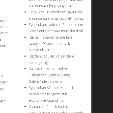
bu onursuzluğu yaşatıyorlar!’
DİSK Gıda İş Sendikası: Çaykur içisi
arasında ayrımcılığı kabul etmiyoruz
yakın
Eyüpsultanlı kadınlar “Zumba Kadın
e etme
Spor Şenliğiyle” yaza merhaba dedi
aşları
İBB aşırı sıcaklık riskine karşı
me
uyarıyor: ”Kronik rahatsızlıkları
lerin
olanlar dikkat”
İBB’den çocuklar ve gençlere
karne şenliği
Başkan Dr. Mithat Bülent
Özmen’den Göktürk Sanat
ış
Galerisi’nde inceleme
rlar,
Eyüpsultan Sıfır Atık Merkezi’nde
kiye
milyonlarca kilogram atık
ekonomiye kazandırıldı
ğız,
Kaynarca – Pendik hattı için hedef
2027 ilk yarısı. Nuri Aslan: ”Anadolu