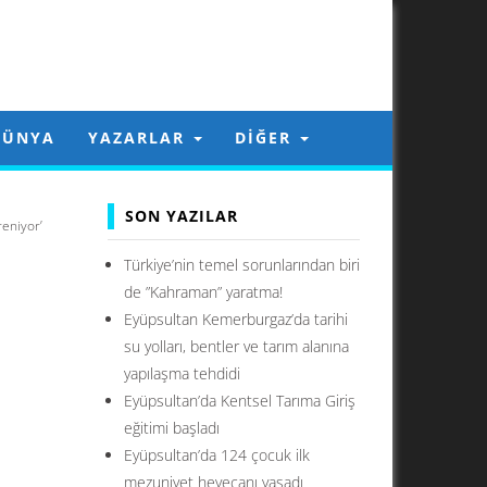
DÜNYA
YAZARLAR
DIĞER
SON YAZILAR
reniyor’
Türkiye’nin temel sorunlarından biri
de ”Kahraman” yaratma!
Eyüpsultan Kemerburgaz’da tarihi
su yolları, bentler ve tarım alanına
yapılaşma tehdidi
Eyüpsultan’da Kentsel Tarıma Giriş
eğitimi başladı
Eyüpsultan’da 124 çocuk ilk
mezuniyet heyecanı yaşadı