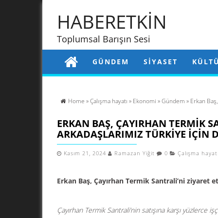
HABERETKİN
Toplumsal Barışın Sesi
GÜNDEM
SIYASET
KÜLT
Home
»
Çalışma hayatı
»
Ekonomi
»
Gündem
» Erkan Baş, 
ERKAN BAŞ, ÇAYIRHAN TERMIK SAN
ARKADAŞLARIMIZ TÜRKIYE IÇIN D
Kasım 21, 2024
Ramazan Yiğit
0
Çalışma hayat
Erkan Baş, Çayırhan Termik Santrali’ni ziyaret ett
Çayırhan Termik Santrali’nin satışına karşı yüzlerce i