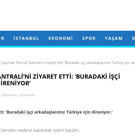
ÜR
İSTANBUL
EKONOMI
SPOR
YAŞAM
Çayırhan Termik Santrali’ni ziyaret etti: ‘Buradaki işçi arkadaşlarımız Türkiye için di
TRALI’NI ZIYARET ETTI: ‘BURADAKI IŞÇI
IRENIYOR’
ı
,
Ekonomi
,
Gündem
,
i: ‘Buradaki işçi arkadaşlarımız Türkiye için direniyor.’
şçi kendini madene kapatarak eylem başlattı.