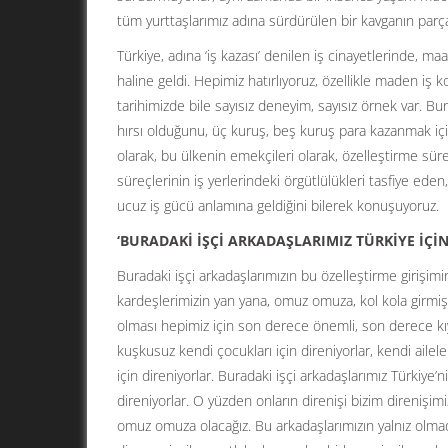
tüm yurttaşlarımız adına sürdürülen bir kavganın parça
Türkiye, adına ‘iş kazası’ denilen iş cinayetlerinde, m
haline geldi. Hepimiz hatırlıyoruz, özellikle maden iş k
tarihimizde bile sayısız deneyim, sayısız örnek var. 
hırsı olduğunu, üç kuruş, beş kuruş para kazanmak için
olarak, bu ülkenin emekçileri olarak, özelleştirme süreç
süreçlerinin iş yerlerindeki örgütlülükleri tasfiye eden
ucuz iş gücü anlamına geldiğini bilerek konuşuyoruz.
‘BURADAKİ İŞÇİ ARKADAŞLARIMIZ TÜRKİYE İÇİN
Buradaki işçi arkadaşlarımızın bu özelleştirme girişimin
kardeşlerimizin yan yana, omuz omuza, kol kola girmiş
olması hepimiz için son derece önemli, son derece kıym
kuşkusuz kendi çocukları için direniyorlar, kendi ailele
için direniyorlar. Buradaki işçi arkadaşlarımız Türkiye’
direniyorlar. O yüzden onların direnişi bizim direnişim
omuz omuza olacağız. Bu arkadaşlarımızın yalnız olmadı