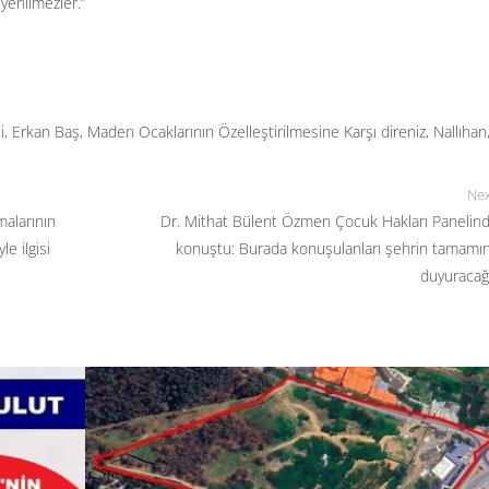
 yenilmezler.”
i
,
Erkan Baş
,
Maden Ocaklarının Özelleştirilmesine Karşı direniz
,
Nallıhan
Nex
malarının
Dr. Mithat Bülent Özmen Çocuk Hakları Panelin
le ilgisi
konuştu: Burada konuşulanları şehrin tamamı
duyuracağ