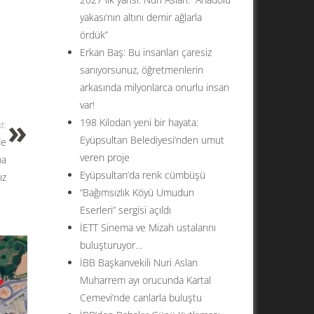
yakası’nın altını demir ağlarla
ördük”
Erkan Baş: Bu insanları çaresiz
sanıyorsunuz, öğretmenlerin
,
arkasında milyonlarca onurlu insan
var!
198 Kilodan yeni bir hayata:
t:
Eyüpsultan Belediyesi’nden umut
de
veren proje
na
Eyüpsultan’da renk cümbüşü
ız
“Bağımsızlık Köyü Umudun
Eserleri” sergisi açıldı
İETT Sinema ve Mizah ustalarını
buluşturuyor…
İBB Başkanvekili Nuri Aslan
Muharrem ayı orucunda Kartal
Cemevi’nde canlarla buluştu