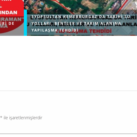
EYÜPSULTAN KEMERBURGAZ’DA TARIHI SU
IRI DE
YOLLARI, BENTLER VE TARIM ALANINA
YAPILAŞMA TEHDIDI
erin temel
Çevre, Şehircilik ve İklim Değişikliği Bakanlığı, İstanb
ratik
Eyüpsultan ilçesindeki Kemerburgaz bölgesinde Mim
ranan ve
Sinan’ın inşa ettiği Türkiye’nin ayakta kalan en uzun 
kemerinin yanı başındaki tarım...
*
ile işaretlenmişlerdir