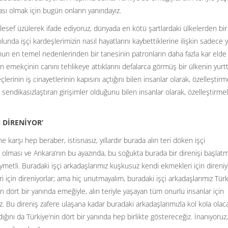
sı olmak için bugün onların yanındayız.
aalesef üzülerek ifade ediyoruz, dünyada en kötü şartlardaki ülkelerden bir
olunda işçi kardeşlerimizin nasıl hayatlarını kaybettiklerine ilişkin sadece 
Bunun en temel nedenlerinden bir tanesinin patronların daha fazla kar eld
 emekçinin canını tehlikeye attıklarını defalarca görmüş bir ülkenin yurtt
lerinin iş cinayetlerinin kapısını açtığını bilen insanlar olarak, özelleştir
, sendikasızlaştıran girişimler olduğunu bilen insanlar olarak, özelleştirme
 DİRENİYOR’
e karşı hep beraber, istisnasız, yıllardır burada alın teri döken işçi
 olması ve Ankara’nın bu ayazında, bu soğukta burada bir direnişi başlatm
etli. Buradaki işçi arkadaşlarımız kuşkusuz kendi ekmekleri için direniyo
ri için direniyorlar; ama hiç unutmayalım, buradaki işçi arkadaşlarımız Tür
nin dört bir yanında emeğiyle, alın teriyle yaşayan tüm onurlu insanlar için
iz. Bu direniş zafere ulaşana kadar buradaki arkadaşlarımızla kol kola olaca
ğını da Türkiye’nin dört bir yanında hep birlikte göstereceğiz. İnanıyoruz,