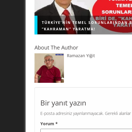
TÜRKIYE’NIN TEMEL SORUNLARINDAN B
”KAHRAMAN” YARATMA!
About The Author
Ramazan Yiğit
"KAHRAMAN" YARATMA! Geri bıraktırılmış ülkel
problemi; kendi sorunlarını çözmek için demok
işleyişe sahip olan, bağımsız, herkese eşit dav
eşit hizmet veren kamu kurumlarını...
Bir yanıt yazın
E-posta adresiniz yayınlanmayacak.
Gerekli alanlar
Yorum
*