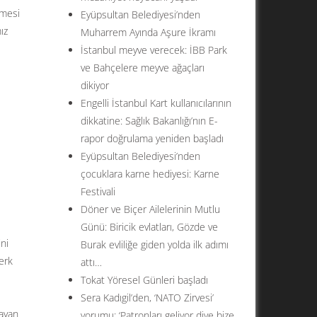
lmesi
Eyüpsultan Belediyesi’nden
ız
Muharrem Ayında Aşure İkramı
İstanbul meyve verecek: İBB Park
ve Bahçelere meyve ağaçları
dikiyor
Engelli İstanbul Kart kullanıcılarının
dikkatine: Sağlık Bakanlığı’nın E-
rapor doğrulama yeniden başladı
Eyüpsultan Belediyesi’nden
çocuklara karne hediyesi: Karne
Festivali
Döner ve Biçer Ailelerinin Mutlu
Günü: Biricik evlatları, Gözde ve
ni
Burak evliliğe giden yolda ilk adımı
erk
attı…
Tokat Yöresel Günleri başladı
Sera Kadıgil’den, ‘NATO Zirvesi’
şayan
yorumu: ‘Patronları geliyor diye bize