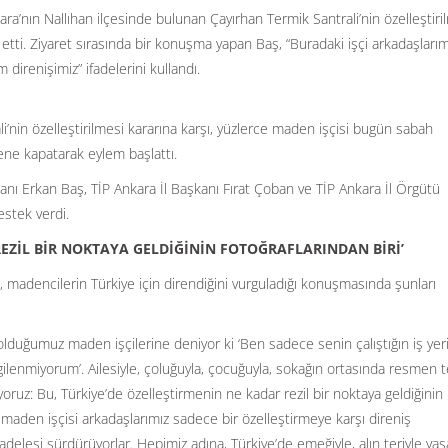
ara’nın Nallıhan ilçesinde bulunan Çayırhan Termik Santrali’nin özelleştiri
t etti. Ziyaret sırasında bir konuşma yapan Baş, “Buradaki işçi arkadaşlarım
m direnişimiz” ifadelerini kullandı.
i’nin özelleştirilmesi kararına karşı, yüzlerce maden işçisi bugün sabah
ene kapatarak eylem başlattı.
nı Erkan Baş, TİP Ankara İl Başkanı Fırat Çoban ve TİP Ankara İl Örgütü
estek verdi.
REZİL BİR NOKTAYA GELDİĞİNİN FOTOĞRAFLARINDAN BİRİ’
, madencilerin Türkiye için direndiğini vurguladığı konuşmasında şunları
lduğumuz maden işçilerine deniyor ki ‘Ben sadece senin çalıştığın iş yeri
lenmiyorum’. Ailesiyle, çoluğuyla, çocuğuyla, sokağın ortasında resmen t
oruz: Bu, Türkiye’de özelleştirmenin ne kadar rezil bir noktaya geldiğinin
 maden işçisi arkadaşlarımız sadece bir özelleştirmeye karşı direniş
lesi sürdürüyorlar. Hepimiz adına, Türkiye’de emeğiyle, alın teriyle ya