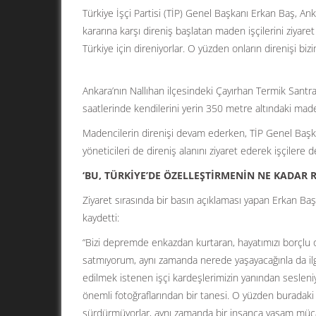
Türkiye İşçi Partisi (TİP) Genel Başkanı Erkan Baş, Ank
kararına karşı direniş başlatan maden işçilerini ziyare
Türkiye için direniyorlar. O yüzden onların direnişi bizi
Ankara’nın Nallıhan ilçesindeki Çayırhan Termik Santral
saatlerinde kendilerini yerin 350 metre altındaki mad
Madencilerin direnişi devam ederken, TİP Genel Başka
yöneticileri de direniş alanını ziyaret ederek işçilere d
‘BU, TÜRKİYE’DE ÖZELLEŞTİRMENİN NE KADAR 
Ziyaret sırasında bir basın açıklaması yapan Erkan Baş
kaydetti:
“Bizi depremde enkazdan kurtaran, hayatımızı borçlu o
satmıyorum, aynı zamanda nerede yaşayacağınla da ilgi
edilmek istenen işçi kardeşlerimizin yanından sesleniy
önemli fotoğraflarından bir tanesi. O yüzden buradaki
sürdürmüyorlar, aynı zamanda bir insanca yaşam mücade