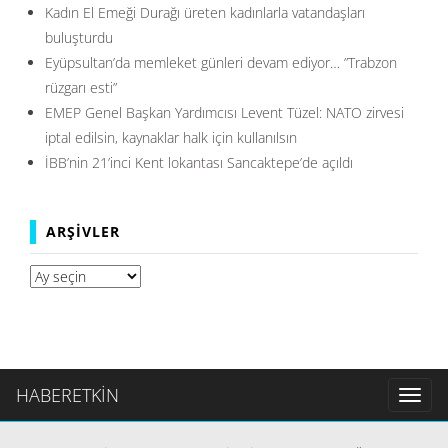
Kadın El Emeği Durağı üreten kadınlarla vatandaşları
buluşturdu
Eyüpsultan’da memleket günleri devam ediyor… ”Trabzon
rüzgarı esti”
EMEP Genel Başkan Yardımcısı Levent Tüzel: NATO zirvesi
iptal edilsin, kaynaklar halk için kullanılsın
İBB’nin 21’inci Kent lokantası Sancaktepe’de açıldı
ARŞIVLER
Arşivler
HABERETKİN
Toggl
naviga