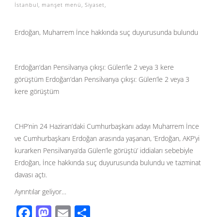
İstanbul
,
manşet menü
,
Siyaset
,
Erdoğan, Muharrem İnce hakkında suç duyurusunda bulundu
Erdoğan’dan Pensilvanya çıkışı: Gülen’le 2 veya 3 kere
görüştüm Erdoğan’dan Pensilvanya çıkışı: Gülen’le 2 veya 3
kere görüştüm
CHP’nin 24 Haziran’daki Cumhurbaşkanı adayı Muharrem İnce
ve Cumhurbaşkanı Erdoğan arasında yaşanan, ‘Erdoğan, AKP’yi
kurarken Pensilvanya’da Gülen’le görüştü’ iddiaları sebebiyle
Erdoğan, İnce hakkında suç duyurusunda bulundu ve tazminat
davası açtı.
Ayrıntılar geliyor…
F
M
E
S