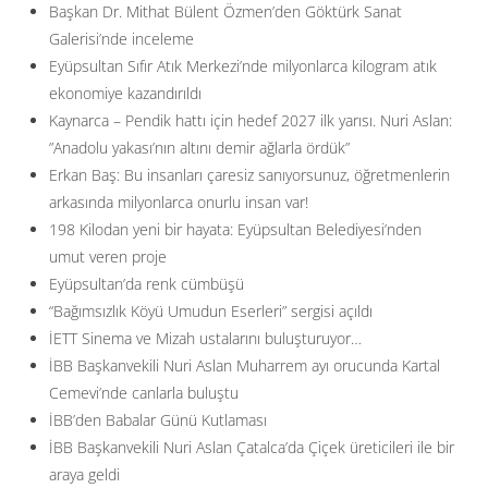
Başkan Dr. Mithat Bülent Özmen’den Göktürk Sanat
Galerisi’nde inceleme
Eyüpsultan Sıfır Atık Merkezi’nde milyonlarca kilogram atık
ekonomiye kazandırıldı
Kaynarca – Pendik hattı için hedef 2027 ilk yarısı. Nuri Aslan:
”Anadolu yakası’nın altını demir ağlarla ördük”
Erkan Baş: Bu insanları çaresiz sanıyorsunuz, öğretmenlerin
arkasında milyonlarca onurlu insan var!
198 Kilodan yeni bir hayata: Eyüpsultan Belediyesi’nden
umut veren proje
Eyüpsultan’da renk cümbüşü
“Bağımsızlık Köyü Umudun Eserleri” sergisi açıldı
İETT Sinema ve Mizah ustalarını buluşturuyor…
İBB Başkanvekili Nuri Aslan Muharrem ayı orucunda Kartal
Cemevi’nde canlarla buluştu
İBB’den Babalar Günü Kutlaması
İBB Başkanvekili Nuri Aslan Çatalca’da Çiçek üreticileri ile bir
araya geldi