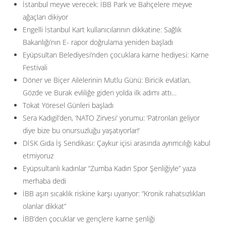
İstanbul meyve verecek: İBB Park ve Bahçelere meyve
ağaçları dikiyor
Engelli İstanbul Kart kullanıcılarının dikkatine: Sağlık
Bakanlığı’nın E- rapor doğrulama yeniden başladı
Eyüpsultan Belediyesi’nden çocuklara karne hediyesi: Karne
Festivali
Döner ve Biçer Ailelerinin Mutlu Günü: Biricik evlatları,
Gözde ve Burak evliliğe giden yolda ilk adımı attı…
Tokat Yöresel Günleri başladı
Sera Kadıgil’den, ‘NATO Zirvesi’ yorumu: ‘Patronları geliyor
diye bize bu onursuzluğu yaşatıyorlar!’
DİSK Gıda İş Sendikası: Çaykur içisi arasında ayrımcılığı kabul
etmiyoruz
Eyüpsultanlı kadınlar “Zumba Kadın Spor Şenliğiyle” yaza
merhaba dedi
İBB aşırı sıcaklık riskine karşı uyarıyor: ”Kronik rahatsızlıkları
olanlar dikkat”
İBB’den çocuklar ve gençlere karne şenliği