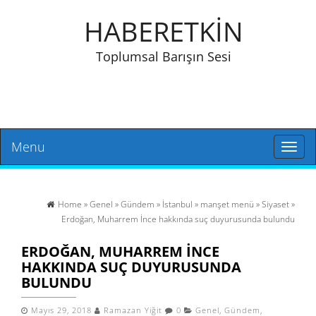
HABERETKİN
Toplumsal Barışın Sesi
Menu
Toggl
naviga
Home
»
Genel
»
Gündem
»
İstanbul
»
manşet menü
»
Siyaset
»
Erdoğan, Muharrem İnce hakkında suç duyurusunda bulundu
ERDOĞAN, MUHARREM İNCE
HAKKINDA SUÇ DUYURUSUNDA
BULUNDU
Mayıs 29, 2018
Ramazan Yiğit
0
Genel
,
Gündem
,