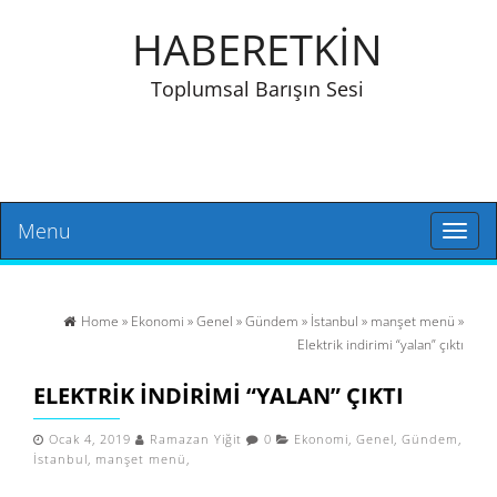
HABERETKİN
Toplumsal Barışın Sesi
Menu
Toggl
naviga
Home
»
Ekonomi
»
Genel
»
Gündem
»
İstanbul
»
manşet menü
»
Elektrik indirimi “yalan” çıktı
ELEKTRIK INDIRIMI “YALAN” ÇIKTI
Ocak 4, 2019
Ramazan Yiğit
0
Ekonomi
,
Genel
,
Gündem
,
İstanbul
,
manşet menü
,