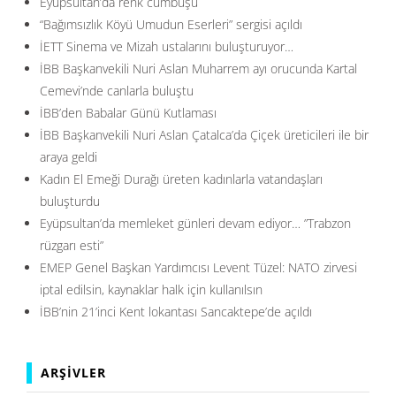
Eyüpsultan’da renk cümbüşü
“Bağımsızlık Köyü Umudun Eserleri” sergisi açıldı
İETT Sinema ve Mizah ustalarını buluşturuyor…
İBB Başkanvekili Nuri Aslan Muharrem ayı orucunda Kartal
Cemevi’nde canlarla buluştu
İBB’den Babalar Günü Kutlaması
İBB Başkanvekili Nuri Aslan Çatalca’da Çiçek üreticileri ile bir
araya geldi
Kadın El Emeği Durağı üreten kadınlarla vatandaşları
buluşturdu
Eyüpsultan’da memleket günleri devam ediyor… ”Trabzon
rüzgarı esti”
EMEP Genel Başkan Yardımcısı Levent Tüzel: NATO zirvesi
iptal edilsin, kaynaklar halk için kullanılsın
İBB’nin 21’inci Kent lokantası Sancaktepe’de açıldı
ARŞIVLER