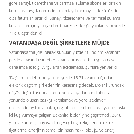
göre sanayi, ticarethane ve tarımsal sulama aboneleri bırakın
konutlara uygulanan indirimden faydalanmayı, çok küçük de
olsa faturaları artırıldı. Sanayi, ticarethane ve tarımsal sulama
kullanıcıları için yılbaşından itibaren elektriğe yapılan zam yüzde
71’e ulaştı” denildi.
VATANDAŞA DEĞİL ŞİRKETLERE MÜJDE
Vatandaşa “müjde” olarak sunulan yüzde 10 indirim kararının
perde arkasında şirketlerin karını artıracak bir uygulamaya
daha imza atıldığı vurgulanan açıklamada, şunlara yer verildi:
“Dağıtım bedellerine yapılan yüzde 15.7’lik zam doğrudan
elektrik dağıtım şirketlerinin kasasına gidecek. Dolar kurundaki
düşüş doğrultusunda kamuoyunda fiyatların indirilmesi
yönünde oluşan baskıyı karşılamak ve yerel seçimler
öncesinde oy toplamak için gidilen bu indirim kararıyla ‘bir taşla
iki kuş vurmaya’ çalışan Bakanlık, bizleri yine şaşırtmadı. 2018
yılında kur artışı, piyasa dengesi gibi gerekçelerle elektrik
fiyatlarına, enerjinin temel bir insan hakkı olduğu ve enerji