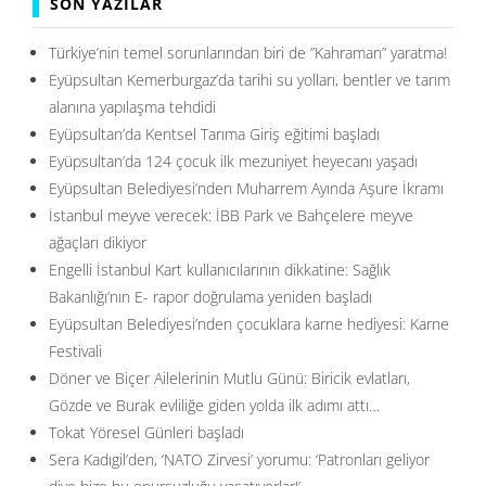
SON YAZILAR
Türkiye’nin temel sorunlarından biri de ”Kahraman” yaratma!
Eyüpsultan Kemerburgaz’da tarihi su yolları, bentler ve tarım
alanına yapılaşma tehdidi
Eyüpsultan’da Kentsel Tarıma Giriş eğitimi başladı
Eyüpsultan’da 124 çocuk ilk mezuniyet heyecanı yaşadı
Eyüpsultan Belediyesi’nden Muharrem Ayında Aşure İkramı
İstanbul meyve verecek: İBB Park ve Bahçelere meyve
ağaçları dikiyor
Engelli İstanbul Kart kullanıcılarının dikkatine: Sağlık
Bakanlığı’nın E- rapor doğrulama yeniden başladı
Eyüpsultan Belediyesi’nden çocuklara karne hediyesi: Karne
Festivali
Döner ve Biçer Ailelerinin Mutlu Günü: Biricik evlatları,
Gözde ve Burak evliliğe giden yolda ilk adımı attı…
Tokat Yöresel Günleri başladı
Sera Kadıgil’den, ‘NATO Zirvesi’ yorumu: ‘Patronları geliyor