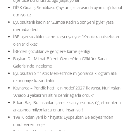
diye bize bu onursuzluğu yaşatıyorlar!’
DİSK Gıda İş Sendikası: Çaykur içisi arasında ayrımcılığı kabul
etmiyoruz
Eyüpsultanlı kadınlar “Zumba Kadın Spor Şenliğiyle” yaza
merhaba dedi
İBB aşırı sıcaklık riskine karşı uyarıyor: ”Kronik rahatsızlıkları
olanlar dikkat”
İBB’den çocuklar ve gençlere karne şenliği
Başkan Dr. Mithat Bülent Özmen’den Göktürk Sanat
Galerisi’nde inceleme
Eyüpsultan Sıfır Atık Merkezi’nde milyonlarca kilogram atık
ekonomiye kazandırıldı
Kaynarca – Pendik hattı için hedef 2027 ilk yarısı. Nuri Aslan:
”Anadolu yakası’nın altını demir ağlarla ördük”
Erkan Baş: Bu insanları çaresiz sanıyorsunuz, öğretmenlerin
arkasında milyonlarca onurlu insan var!
198 Kilodan yeni bir hayata: Eyüpsultan Belediyesi’nden
umut veren proje