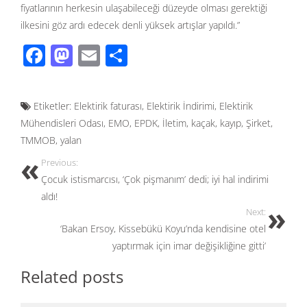
fiyatlarının herkesin ulaşabileceği düzeyde olması gerektiği
ilkesini göz ardı edecek denli yüksek artışlar yapıldı.”
F
M
E
S
ac
as
m
h
e
to
ail
ar
Etiketler:
Elektirik faturası
,
Elektirik İndirimi
,
Elektirik
b
d
e
Mühendisleri Odası
,
EMO
,
EPDK
,
İletim
,
kaçak
,
kayıp
,
Şirket
,
o
o
TMMOB
,
yalan
o
n
Previous:
k
Çocuk istismarcısı, ‘Çok pişmanım’ dedi; iyi hal indirimi
aldı!
Next:
‘Bakan Ersoy, Kissebükü Koyu’nda kendisine otel
yaptırmak için imar değişikliğine gitti’
Related posts