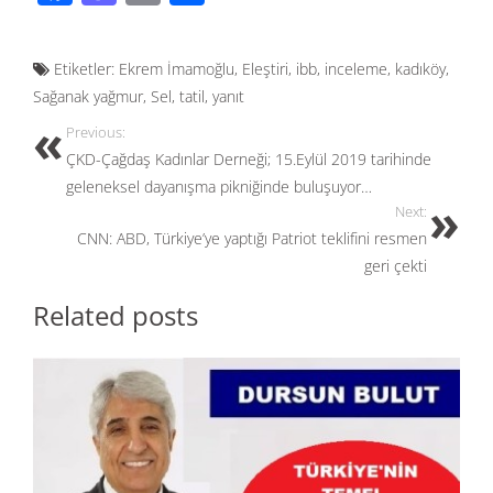
ac
as
m
h
e
to
ail
ar
Etiketler:
Ekrem İmamoğlu
,
Eleştiri
,
ibb
,
inceleme
,
kadıköy
,
b
d
e
Sağanak yağmur
,
Sel
,
tatil
,
yanıt
o
o
Previous:
o
n
ÇKD-Çağdaş Kadınlar Derneği; 15.Eylül 2019 tarihinde
k
geleneksel dayanışma pikniğinde buluşuyor…
Next:
CNN: ABD, Türkiye’ye yaptığı Patriot teklifini resmen
geri çekti
Related posts