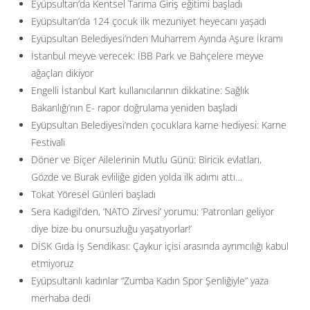
Eyüpsultan’da Kentsel Tarıma Giriş eğitimi başladı
Eyüpsultan’da 124 çocuk ilk mezuniyet heyecanı yaşadı
Eyüpsultan Belediyesi’nden Muharrem Ayında Aşure İkramı
İstanbul meyve verecek: İBB Park ve Bahçelere meyve
ağaçları dikiyor
Engelli İstanbul Kart kullanıcılarının dikkatine: Sağlık
Bakanlığı’nın E- rapor doğrulama yeniden başladı
Eyüpsultan Belediyesi’nden çocuklara karne hediyesi: Karne
Festivali
Döner ve Biçer Ailelerinin Mutlu Günü: Biricik evlatları,
Gözde ve Burak evliliğe giden yolda ilk adımı attı…
Tokat Yöresel Günleri başladı
Sera Kadıgil’den, ‘NATO Zirvesi’ yorumu: ‘Patronları geliyor
diye bize bu onursuzluğu yaşatıyorlar!’
DİSK Gıda İş Sendikası: Çaykur içisi arasında ayrımcılığı kabul
etmiyoruz
Eyüpsultanlı kadınlar “Zumba Kadın Spor Şenliğiyle” yaza
merhaba dedi