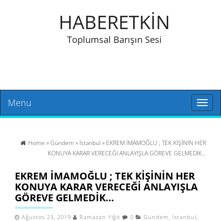
HABERETKİN
Toplumsal Barışın Sesi
Menu
Toggl
naviga
Home
»
Gündem
»
İstanbul
» EKREM İMAMOĞLU ; TEK KİŞİNİN HER
KONUYA KARAR VERECEĞİ ANLAYIŞLA GÖREVE GELMEDİK…
EKREM İMAMOĞLU ; TEK KİŞİNİN HER
KONUYA KARAR VERECEĞİ ANLAYIŞLA
GÖREVE GELMEDİK…
Ağustos 23, 2019
Ramazan Yiğit
0
Gündem
,
İstanbul
,