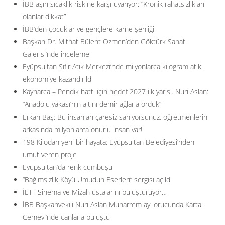
İBB aşırı sıcaklık riskine karşı uyarıyor: ”Kronik rahatsızlıkları
olanlar dikkat”
İBB’den çocuklar ve gençlere karne şenliği
Başkan Dr. Mithat Bülent Özmen’den Göktürk Sanat
Galerisi’nde inceleme
Eyüpsultan Sıfır Atık Merkezi’nde milyonlarca kilogram atık
ekonomiye kazandırıldı
Kaynarca – Pendik hattı için hedef 2027 ilk yarısı. Nuri Aslan:
”Anadolu yakası’nın altını demir ağlarla ördük”
Erkan Baş: Bu insanları çaresiz sanıyorsunuz, öğretmenlerin
arkasında milyonlarca onurlu insan var!
198 Kilodan yeni bir hayata: Eyüpsultan Belediyesi’nden
umut veren proje
Eyüpsultan’da renk cümbüşü
“Bağımsızlık Köyü Umudun Eserleri” sergisi açıldı
İETT Sinema ve Mizah ustalarını buluşturuyor…
İBB Başkanvekili Nuri Aslan Muharrem ayı orucunda Kartal
Cemevi’nde canlarla buluştu