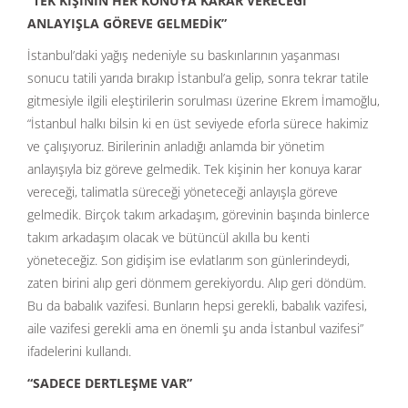
“TEK KİŞİNİN HER KONUYA KARAR VERECEĞİ
ANLAYIŞLA GÖREVE GELMEDİK”
İstanbul’daki yağış nedeniyle su baskınlarının yaşanması
sonucu tatili yarıda bırakıp İstanbul’a gelip, sonra tekrar tatile
gitmesiyle ilgili eleştirilerin sorulması üzerine Ekrem İmamoğlu,
“İstanbul halkı bilsin ki en üst seviyede eforla sürece hakimiz
ve çalışıyoruz. Birilerinin anladığı anlamda bir yönetim
anlayışıyla biz göreve gelmedik. Tek kişinin her konuya karar
vereceği, talimatla süreceği yöneteceği anlayışla göreve
gelmedik. Birçok takım arkadaşım, görevinin başında binlerce
takım arkadaşım olacak ve bütüncül akılla bu kenti
yöneteceğiz. Son gidişim ise evlatlarım son günlerindeydi,
zaten birini alıp geri dönmem gerekiyordu. Alıp geri döndüm.
Bu da babalık vazifesi. Bunların hepsi gerekli, babalık vazifesi,
aile vazifesi gerekli ama en önemli şu anda İstanbul vazifesi”
ifadelerini kullandı.
“SADECE DERTLEŞME VAR”