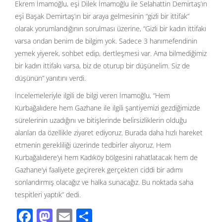
Ekrem İmamoğlu, eşi Dilek İmamoğlu ile Selahattin Demirtaş’ın
eşi Başak Demirtaş’ın bir araya gelmesinin “gizli bir ittifak”
olarak yorumlandığının sorulması üzerine, “Gizli bir kadın ittifakı
varsa ondan benim de bilgim yok. Sadece 3 hanımefendinin
yemek yiyerek, sohbet edip, dertleşmesi var. Ama bilmediğimiz
bir kadın ittifakı varsa, biz de oturup bir düşünelim. Siz de
düşünün” yanıtını verdi.
İncelemeleriyle ilgili de bilgi veren İmamoğlu, “Hem
Kurbağalıdere hem Gazhane ile ilgili şantiyemizi gezdiğimizde
sürelerinin uzadığını ve bitişlerinde belirsizliklerin olduğu
alanları da özellikle ziyaret ediyoruz. Burada daha hızlı hareket
etmenin gerekliliği üzerinde tedbirler alıyoruz. Hem
Kurbağalıdere’yi hem Kadıköy bölgesini rahatlatacak hem de
Gazhane’yi faaliyete geçirerek gerçekten ciddi bir adımı
sonlandırmış olacağız ve halka sunacağız. Bu noktada saha
tespitleri yaptık” dedi.
F
M
E
S