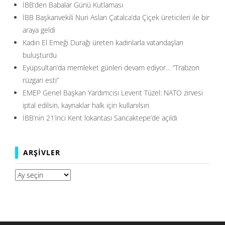
İBB’den Babalar Günü Kutlaması
İBB Başkanvekili Nuri Aslan Çatalca’da Çiçek üreticileri ile bir
araya geldi
Kadın El Emeği Durağı üreten kadınlarla vatandaşları
buluşturdu
Eyüpsultan’da memleket günleri devam ediyor… ”Trabzon
rüzgarı esti”
EMEP Genel Başkan Yardımcısı Levent Tüzel: NATO zirvesi
iptal edilsin, kaynaklar halk için kullanılsın
İBB’nin 21’inci Kent lokantası Sancaktepe’de açıldı
ARŞIVLER
Arşivler