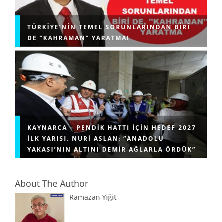
TÜRKIYE’NIN TEMEL SORUNLARINDAN BIRI
DE ”KAHRAMAN” YARATMA!
KAYNARCA – PENDIK HATTI IÇIN HEDEF 2027
ILK YARISI. NURI ASLAN: ”ANADOLU
YAKASI’NIN ALTINI DEMIR AĞLARLA ÖRDÜK”
About The Author
Ramazan Yiğit