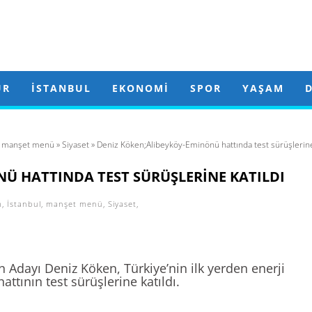
ÜR
İSTANBUL
EKONOMI
SPOR
YAŞAM
»
manşet menü
»
Siyaset
» Deniz Köken;Alibeyköy-Eminönü hattında test sürüşlerine 
Ü HATTINDA TEST SÜRÜŞLERINE KATILDI
m
,
İstanbul
,
manşet menü
,
Siyaset
,
ı
n Adayı Deniz Köken, Türkiye’nin ilk yerden enerji
tının test sürüşlerine katıldı.