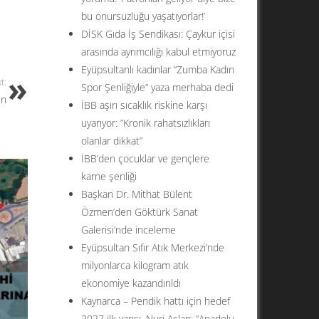
bu onursuzluğu yaşatıyorlar!’
DİSK Gıda İş Sendikası: Çaykur içisi
arasında ayrımcılığı kabul etmiyoruz
Eyüpsultanlı kadınlar “Zumba Kadın
t:
Spor Şenliğiyle” yaza merhaba dedi
ın
İBB aşırı sıcaklık riskine karşı
uyarıyor: ”Kronik rahatsızlıkları
olanlar dikkat”
İBB’den çocuklar ve gençlere
karne şenliği
Başkan Dr. Mithat Bülent
Özmen’den Göktürk Sanat
Galerisi’nde inceleme
Eyüpsultan Sıfır Atık Merkezi’nde
milyonlarca kilogram atık
ekonomiye kazandırıldı
Kaynarca – Pendik hattı için hedef
2027 ilk yarısı. Nuri Aslan: ”Anadolu