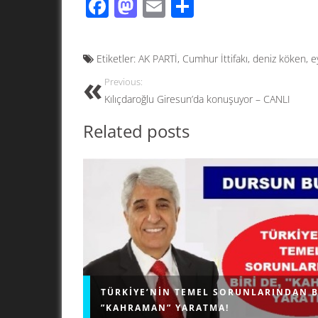
F
M
E
S
ac
as
m
h
e
to
ail
ar
Etiketler:
AK PARTİ
,
Cumhur İttifakı
,
deniz köken
,
e
b
d
e
Previous:
o
o
Kılıçdaroğlu Giresun’da konuşuyor – CANLI
o
n
Related posts
k
TÜRKIYE’NIN TEMEL SORUNLARINDAN B
”KAHRAMAN” YARATMA!