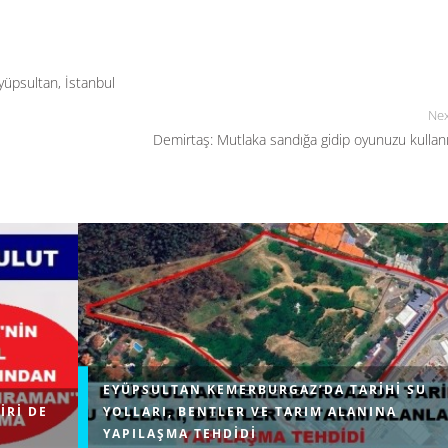
yüpsultan
,
İstanbul
Nex
Demirtaş: Mutlaka sandığa gidip oyunuzu kullan
EYÜPSULTAN KEMERBURGAZ’DA TARIHI SU
IRI DE
YOLLARI, BENTLER VE TARIM ALANINA
YAPILAŞMA TEHDIDI