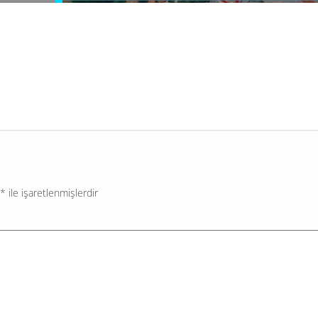
erin temel
Çevre, Şehircilik ve İklim Değişikliği Bakanlığı, İstanb
ratik
Eyüpsultan ilçesindeki Kemerburgaz bölgesinde Mim
ranan ve
Sinan’ın inşa ettiği Türkiye’nin ayakta kalan en uzun 
kemerinin yanı başındaki tarım...
*
ile işaretlenmişlerdir