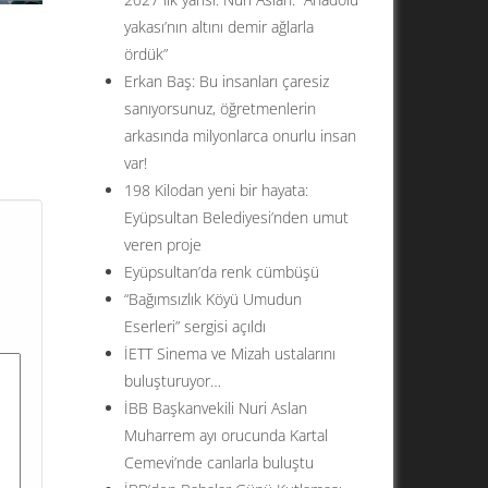
yakası’nın altını demir ağlarla
ördük”
Erkan Baş: Bu insanları çaresiz
sanıyorsunuz, öğretmenlerin
arkasında milyonlarca onurlu insan
ul’un
var!
ar
198 Kilodan yeni bir hayata:
su
Eyüpsultan Belediyesi’nden umut
veren proje
Eyüpsultan’da renk cümbüşü
“Bağımsızlık Köyü Umudun
Eserleri” sergisi açıldı
İETT Sinema ve Mizah ustalarını
buluşturuyor…
İBB Başkanvekili Nuri Aslan
Muharrem ayı orucunda Kartal
Cemevi’nde canlarla buluştu