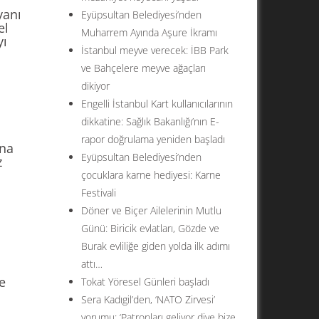
yanı
Eyüpsultan Belediyesi’nden
el
Muharrem Ayında Aşure İkramı
yı
İstanbul meyve verecek: İBB Park
ve Bahçelere meyve ağaçları
dikiyor
Engelli İstanbul Kart kullanıcılarının
dikkatine: Sağlık Bakanlığı’nın E-
rapor doğrulama yeniden başladı
ına
Eyüpsultan Belediyesi’nden
z
çocuklara karne hediyesi: Karne
Festivali
Döner ve Biçer Ailelerinin Mutlu
Günü: Biricik evlatları, Gözde ve
Burak evliliğe giden yolda ilk adımı
attı…
e
Tokat Yöresel Günleri başladı
Sera Kadıgil’den, ‘NATO Zirvesi’
yorumu: ‘Patronları geliyor diye bize