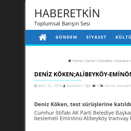
HABERETKİN
Toplumsal Barışın Sesi
GÜNDEM
SIYASET
KÜLT
Home
»
Genel
»
Gündem
»
İstanbul
DENIZ KÖKEN;ALIBEYKÖY-EMINÖN
Mart 22, 2019
Ramazan Yiğit
0
Genel
,
Günde
Deniz Köken, test sürüşlerine katıld
Cumhur İttifakı AK Parti Belediye Başka
beslemeli Eminönü-Alibeyköy tramvay hat