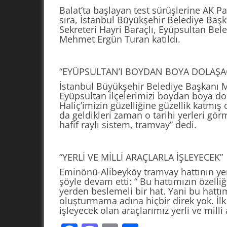
Balat’ta başlayan test sürüşlerine AK P
sıra, İstanbul Büyükşehir Belediye Baş
Sekreteri Hayri Baraçlı, Eyüpsultan Bel
Mehmet Ergün Turan katıldı.
“EYÜPSULTAN’I BOYDAN BOYA DOLAŞA
İstanbul Büyükşehir Belediye Başkanı 
Eyüpsultan ilçelerimizi boydan boya dol
Haliç’imizin güzelliğine güzellik katmış 
da geldikleri zaman o tarihi yerleri gö
hafif raylı sistem, tramvay” dedi.
“YERLİ VE MİLLİ ARAÇLARLA İŞLEYECEK”
Eminönü-Alibeyköy tramvay hattının yerl
şöyle devam etti: “ Bu hattımızın özelli
yerden beslemeli bir hat. Yani bu hattım
oluşturmama adına hiçbir direk yok. İlk
işleyecek olan araçlarımız yerli ve milli