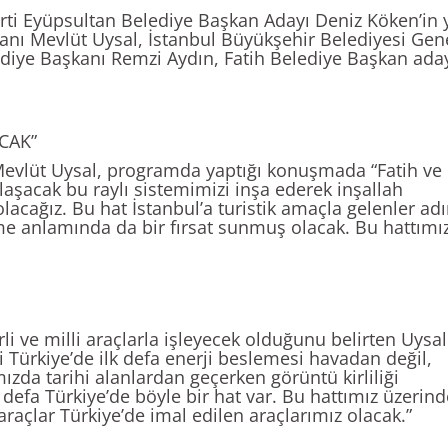
arti Eyüpsultan Belediye Başkan Adayı Deniz Köken’in 
kanı Mevlüt Uysal, İstanbul Büyükşehir Belediyesi Gen
ediye Başkanı Remzi Aydın, Fatih Belediye Başkan ada
CAK”
Mevlüt Uysal, programda yaptığı konuşmada “Fatih ve
aşacak bu raylı sistemimizi inşa ederek inşallah
olacağız. Bu hat İstanbul’a turistik amaçla gelenler ad
rme anlamında da bir fırsat sunmuş olacak. Bu hattımı
i ve milli araçlarla işleyecek olduğunu belirten Uysal
ği Türkiye’de ilk defa enerji beslemesi havadan değil,
ızda tarihi alanlardan geçerken görüntü kirliliği
 defa Türkiye’de böyle bir hat var. Bu hattımız üzerind
 araçlar Türkiye’de imal edilen araçlarımız olacak.”