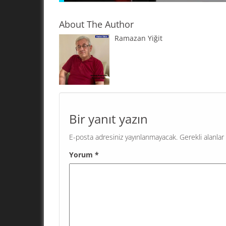
About The Author
Ramazan Yiğit
"KAHRAMAN" YARATMA! Geri bıraktırılmış ülkel
problemi; kendi sorunlarını çözmek için demok
işleyişe sahip olan, bağımsız, herkese eşit dav
eşit hizmet veren kamu kurumlarını...
Bir yanıt yazın
E-posta adresiniz yayınlanmayacak.
Gerekli alanlar
Yorum
*