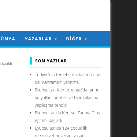
DÜNYA
YAZARLAR
DIĞER
SON YAZILAR
katıldı
Türkiye’nin temel sorunlarından biri
de ”Kahraman” yaratma!
Eyüpsultan Kemerburgaz’da tarihi
su yolları, bentler ve tarım alanına
yapılaşma tehdidi
Eyüpsultan’da Kentsel Tarıma Giriş
eğitimi başladı
Eyüpsultan’da 124 çocuk ilk
mezuniyet heyecanı yaşadı