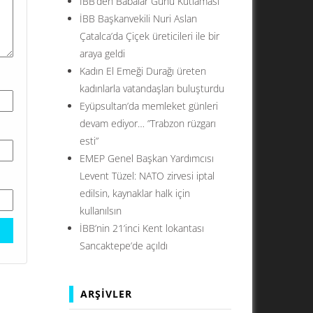
İBB’den Babalar Günü Kutlaması
İBB Başkanvekili Nuri Aslan
Çatalca’da Çiçek üreticileri ile bir
araya geldi
Kadın El Emeği Durağı üreten
kadınlarla vatandaşları buluşturdu
Eyüpsultan’da memleket günleri
devam ediyor… ”Trabzon rüzgarı
esti”
EMEP Genel Başkan Yardımcısı
Levent Tüzel: NATO zirvesi iptal
edilsin, kaynaklar halk için
kullanılsın
İBB’nin 21’inci Kent lokantası
Sancaktepe’de açıldı
ARŞIVLER