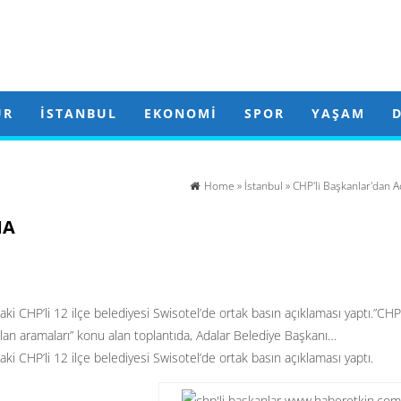
ÜR
İSTANBUL
EKONOMI
SPOR
YAŞAM
Home
»
İstanbul
» CHP'li Başkanlar'dan A
MA
aki CHP’li 12 ilçe belediyesi Swisotel’de ortak basın açıklaması yaptı.”CHP
lan aramaları” konu alan toplantıda, Adalar Belediye Başkanı…
ki CHP’li 12 ilçe belediyesi Swisotel’de ortak basın açıklaması yaptı.