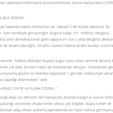
yasi saldırılarla müfettişlerle püskürtemezsiniz. Bunun karlşısındna CHP’lile
I BİLE VERDİM”
 hayvanları bakım merkezimiz var. Yaklaşık 5 bin köpek bakıyoruz. Bu
iler. Yarın kendisiyle görüşeceğim. Bugüne kadar 101. müfettiş olduğunu
nbul yerel demokrasisinde görev yapıyorum. Son 5 yılda diktiğimiz diktikt
eye de devam edeceğim. 39 yılımı İstanbul halkına verdim bundan sonra d
k vererek, “Kadıköy Belediye Başkanı bugün bana selam vermedi deseniz
örnek çok fazla. Bunların hepsi de Danıştay’dan dönüyor. Danıştay’dan ge
soruşturma geçiren bir belediye başkanının 1 gün bile mahkumiyet alma
si yapıldığı anlamındadır.” dedi.
ARIMIZ CHP’YE KATILMAK İSTERSE…”
anlığı adayı için Mehmet Akif Hamzaçebi, Mustafa Sarıgül ve Gürsel Tekin’
 başkanlığı seçiminde ortada isimler olması çok doğaldır. Başka isimler de
adaşlarımızın aday olması açıklama yapmalarında biz hiçbir mahsur görmüyoru