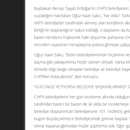
Başbakan Recep Tayyip Erdoğan’ın CHP’li belediyeleri
suçladığını hatırlatan Oğuz Kaan Salıcı, “Ne oldu? Türk
AKP’li belediyeler tarafından alınmış olan kredilerin a
Birliği’nin başkanlığının kabul edildiği, o başkanın da 
bazen kendisini trajikomik hale düşürme pahasına CHP
önceden siyaseten hesaplaşma yoluna gitmeye çalışıy
Oğuz Kaan Salıcı, “Bizim belediyelerimizin hiçbirinin v
kaçma gibi yaklaşımımız hiçbir zaman olmadı. Varsa eli
elinizde bilgi belge olmadan belediye ve belediye baş
CHP’lileri bulacaksınız” diye konuştu.
“GÜCÜNÜZ YETİYORSA BELEDİYE BAŞKANLARIMIZI S
CHP’li belediyelerin her gün inceleme altında olduğunu 
tarafından bazen bir bazen de iki yılda bir inceleme
Belediye Başkanımızın belediyesine 101. müfettiş geldi.
bugün Büyükçekmece Belediyesinde göreve başladı. B
tekrar kazanacağımızdan hiçbir şüphemiz yok. Eğer gü