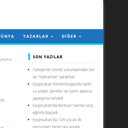
DÜNYA
YAZARLAR
DIĞER
SON YAZILAR
çıklama
Türkiye’nin temel sorunlarından biri
de ”Kahraman” yaratma!
Eyüpsultan Kemerburgaz’da tarihi
su yolları, bentler ve tarım alanına
yapılaşma tehdidi
’ye
Eyüpsultan’da Kentsel Tarıma Giriş
eğitimi başladı
Eyüpsultan’da 124 çocuk ilk
mezuniyet heyecanı yaşadı