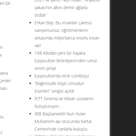
ri bir
yakası’nın altını demir ağlarla
ördük”
Erkan Baş: Bu insanları çaresiz
sanıyorsunuz, öğretmenlerin
arkasında milyonlarca onurlu insan
var!
en
198 Kilodan yeni bir hayata:
a
Eyüpsultan Belediyesi’nden umut
veren proje
 bana
Eyüpsultan’da renk cümbüşü
çenler
“Bağımsızlık Köyü Umudun
ması
Eserleri” sergisi açıldı
İETT Sinema ve Mizah ustalarını
buluşturuyor…
İBB Başkanvekili Nuri Aslan
in
Muharrem ayı orucunda Kartal
Cemevi’nde canlarla buluştu
z.