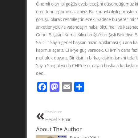
Önemli olan ipi göğüsleyebileceğini düşündüğümüz kişi
örgütlerin eğilimini alacağız. Bu konuyla ilgili görüşle
görüşü olarak resmileştirilecek. Sadece bu yeter mi?
anketler yoluyla vatandaşın nabzı ölçülmeli ve kazanac
Genel Başkanı Kemal Kılıçdaroğlu’nun Şişli Belediye Baş
Salıcı, ” Sayın genel başkanımızın açıklaması şu ana ka
kapımızı açarız. CHP’ye güç verecek, CHP’nin daha faz
mutluluk duyarız. Bir kişinin birkaç kişinin ismini tel
Sayın Sarıgül ya da CHP’de olmayan başka arkadaşlarım
dedi.
F
M
E
S
ac
as
m
h
e
to
ail
ar
Previous:
b
d
e
Hedef 3 Puan
o
o
About The Author
o
n
Ramazan Yiğit