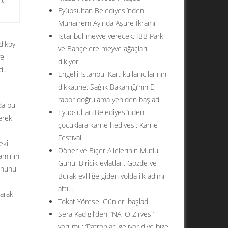
Eyüpsultan Belediyesi’nden
Muharrem Ayında Aşure İkramı
İstanbul meyve verecek: İBB Park
dıköy
ve Bahçelere meyve ağaçları
ye
dikiyor
ı.
Engelli İstanbul Kart kullanıcılarının
dikkatine: Sağlık Bakanlığı’nın E-
rapor doğrulama yeniden başladı
da bu
Eyüpsultan Belediyesi’nden
erek,
çocuklara karne hediyesi: Karne
Festivali
eki
Döner ve Biçer Ailelerinin Mutlu
mamının
Günü: Biricik evlatları, Gözde ve
fonunu
Burak evliliğe giden yolda ilk adımı
attı…
arak,
Tokat Yöresel Günleri başladı
Sera Kadıgil’den, ‘NATO Zirvesi’
yorumu: ‘Patronları geliyor diye bize