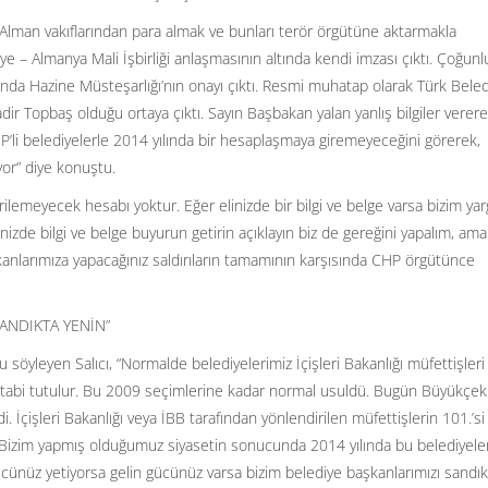
 Alman vakıflarından para almak ve bunları terör örgütüne aktarmakla
iye – Almanya Mali İşbirliği anlaşmasının altında kendi imzası çıktı. Çoğun
ltında Hazine Müsteşarlığı’nın onayı çıktı. Resmi muhatap olarak Türk Beled
Kadir Topbaş olduğu ortaya çıktı. Sayın Başbakan yalan yanlış bilgiler verere
’li belediyelerle 2014 yılında bir hesaplaşmaya giremeyeceğini görerek,
or” diye konuştu.
erilemeyecek hesabı yoktur. Eğer elinizde bir bilgi ve belge varsa bizim ya
nizde bilgi ve belge buyurun getirin açıklayın biz de gereğini yapalım, ama
kanlarımıza yapacağınız saldırıların tamamının karşısında CHP örgütünce
ANDIKTA YENİN”
söyleyen Salıcı, “Normalde belediyelerimiz İçişleri Bakanlığı müfettişleri
ye tabi tutulur. Bu 2009 seçimlerine kadar normal usuldü. Bugün Büyükç
 İçişleri Bakanlığı veya İBB tarafından yönlendirilen müfettişlerin 101.’si
izim yapmış olduğumuz siyasetin sonucunda 2014 yılında bu belediyeler
cünüz yetiyorsa gelin gücünüz varsa bizim belediye başkanlarımızı sandık