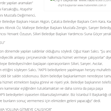
rde yapılan aramaları”
chp’li başkanlar www.haberetkin.com.tr
 Farsakoğlu, Ataşehir
kanı Mustafa Değirmenci,
e Belediye Başkanı Hasan Akgün, Çatalca Belediye Başkanı Cem Kara, Ka
anı Altınok Öz, Maltepe Belediye Başkanı Mustafa Zengin, Sarıyer Beledi
ısı Yervant Özuzun, Silivri Belediye Başkan Yardımcısı Suna Göçer yerald
SU”
son dönemde yapılan saldırılar olduğunu söyledi. Oğuz Kaan Salıcı, “Şu an
iyecilik anlayışı çerçevesinde halkımıza hizmet vermeye çalışıyorlar” diy
tepe Belediyesi’nden başlayan operasyonların Silivri, Sarıyer, Avcılar,
ttiğini söyleyen Salıcı, “AKP’li belediyelere yapılmayan herşey muhafett
e ciddi bir saldırı sözkonusu. Bizim belediye başkanlarmızın neredeyse ta
ka hizmet etmekten başka görevi ve niyeti yok. Belediye başkanının tele
arını kameralar eşliğinden tutuklamaktan ve daha sonra da paşa paşa
belediyeleri siyaseten itibarsızlaştırmaktır. Biz İstanbul İl Başkanlığı ol
 ve bunların sonuç vermemesi için elimizden geleni yapacağız” dedi.
ŞMA YOLUNA GİTMEYE ÇALIŞIYOR”