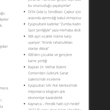
bu onursuzluğu yaşatıyorlar!’
DİSK Gıda İş Sendikası: Çaykur içisi
luğu
arasında ayrımcılığı kabul etmiyoruz
iyeler
Eyüpsultanlı kadınlar “Zumba Kadın
k,
Spor Şenliğiyle” yaza merhaba dedi
İBB aşırı sıcaklık riskine karşı
uyarıyor: ”Kronik rahatsızlıkları
rgıdan
olanlar dikkat”
İBB’den çocuklar ve gençlere
karne şenliği
Başkan Dr. Mithat Bülent
Özmen’den Göktürk Sanat
Galerisi’nde inceleme
Eyüpsultan Sıfır Atık Merkezi’nde
ekmece
milyonlarca kilogram atık
ekonomiye kazandırıldı
i
Kaynarca – Pendik hattı için hedef
ta
2027 ilk yarısı. Nuri Aslan: ”Anadolu