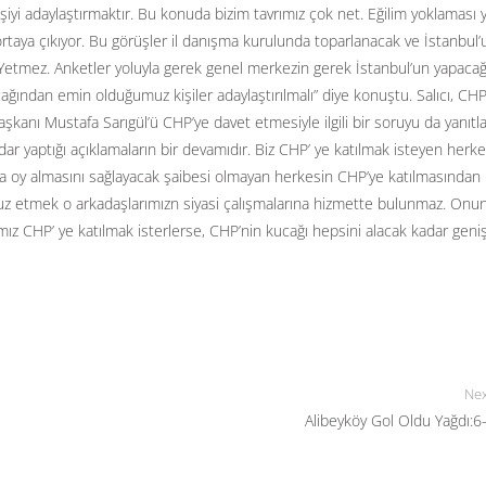
yi adaylaştırmaktır. Bu konuda bizim tavrımız çok net. Eğilim yoklaması y
r ortaya çıkıyor. Bu görüşler il danışma kurulunda toparlanacak ve İstanbul’
 Yetmez. Anketler yoluyla gerek genel merkezin gerek İstanbul’un yapacağ
ağından emin olduğumuz kişiler adaylaştırılmalı” diye konuştu. Salıcı, CH
kanı Mustafa Sarıgül’ü CHP’ye davet etmesiyle ilgili bir soruyu da yanıtla
dar yaptığı açıklamaların bir devamıdır. Biz CHP’ ye katılmak isteyen herk
la oy almasını sağlayacak şaibesi olmayan herkesin CHP’ye katılmasından
affuz etmek o arkadaşlarımızn siyasi çalışmalarına hizmette bulunmaz. Onun
ız CHP’ ye katılmak isterlerse, CHP’nin kucağı hepsini alacak kadar geniş
Nex
Alibeyköy Gol Oldu Yağdı:6