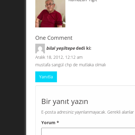
k
One Comment
bilal yeşiltepe
dedi ki:
Aralık 18, 2012, 12:12 am
mustafa sarıgül chp de mutlaka olmalı
Yanıtla
Bir yanıt yazın
E-posta adresiniz yayınlanmayacak.
Gerekli alanlar
Yorum
*