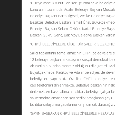
“CHP’ye yönelik yürütülen soruşturmalar ve belediyele
konu alan toplantıda, Adalar Belediye Başkanı Mustafa
Belediye Başkanı Battal İlgezdi, Avcılar Belediye Baş
Beşiktaş Belediye Başkanı İsmail Ünal, Büyükçekmec
Belediye Başkanı Selami Öztürk, Kartal Belediye Başk
Başkanı Şükrü Genç, Bakırköy Belediye Başkan Yardımc
“CHP’Lİ BELEDİYELERE CİDDİ BİR SALDIRI SÖZKONU
Salıcı toplantının temel amacının CHP’li belediyelere 
12 belediye başkanı arkadaşımız sosyal demokrat beled
Ak Parti’nin bundan rahatsız olduğunu dile getirdi. Mal
Büyükçekmece, Kadıköy ve Adalar belediyesiyle devam e
belediyelere yapılmakta. Özellikle CHP’li belediyeler
cep telefonları dinlenmekte. Belediye başkanının hal
dinlemekten baskı altına almaktan, belediye çalışanl
salıvermekte amaçlanan şey nedir? Amaçlanan şey CHP’li 
bu itibarsızlaştırma çabalarına karşı dimdik duracağız
“SAYIN BAŞBAKAN CHP’Lİ BELEDİYELERLE HESAPLA