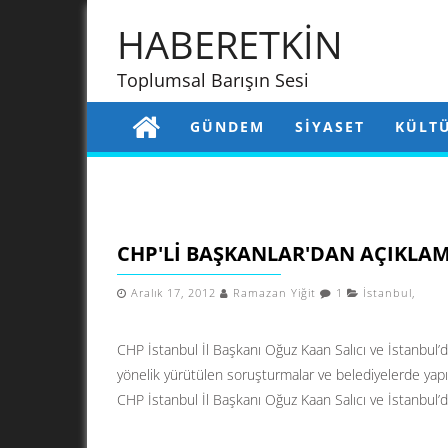
HABERETKİN
Toplumsal Barışın Sesi
GÜNDEM
SIYASET
KÜLT
CHP'LI BAŞKANLAR'DAN AÇIKLA
Aralık 17, 2012
Ramazan Yiğit
1
İstanbul
,
CHP İstanbul İl Başkanı Oğuz Kaan Salıcı ve İstanbul’d
yönelik yürütülen soruşturmalar ve belediyelerde yapı
CHP İstanbul İl Başkanı Oğuz Kaan Salıcı ve İstanbul’da