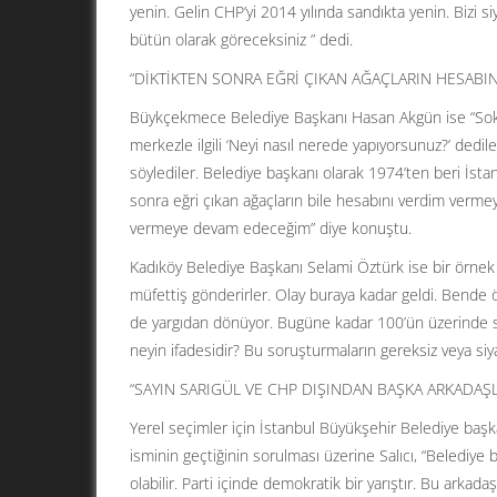
yenin. Gelin CHP’yi 2014 yılında sandıkta yenin. Bizi si
bütün olarak göreceksiniz ” dedi.
“DİKTİKTEN SONRA EĞRİ ÇIKAN AĞAÇLARIN HESABIN
Büykçekmece Belediye Başkanı Hasan Akgün ise “Sokak
merkezle ilgili ‘Neyi nasıl nerede yapıyorsunuz?’ ded
söylediler. Belediye başkanı olarak 1974’ten beri İsta
sonra eğri çıkan ağaçların bile hesabını verdim verm
vermeye devam edeceğim” diye konuştu.
Kadıköy Belediye Başkanı Selami Öztürk ise bir örne
müfettiş gönderirler. Olay buraya kadar geldi. Bende 
de yargıdan dönüyor. Bugüne kadar 100’ün üzerinde 
neyin ifadesidir? Bu soruşturmaların gereksiz veya siya
“SAYIN SARIGÜL VE CHP DIŞINDAN BAŞKA ARKADAŞL
Yerel seçimler için İstanbul Büyükşehir Belediye başk
isminin geçtiğinin sorulması üzerine Salıcı, “Belediye
olabilir. Parti içinde demokratik bir yarıştır. Bu ark