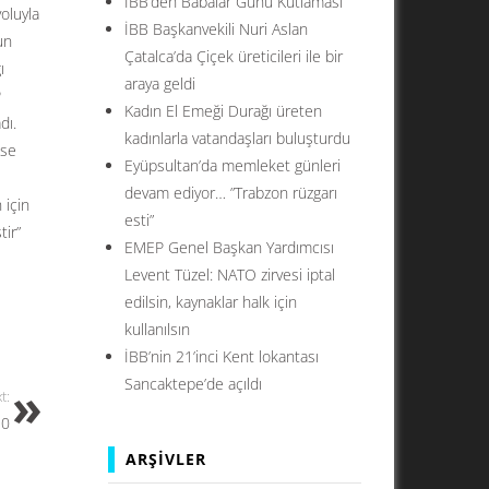
İBB’den Babalar Günü Kutlaması
oluyla
İBB Başkanvekili Nuri Aslan
un
Çatalca’da Çiçek üreticileri ile bir
ı
araya geldi
P
Kadın El Emeği Durağı üreten
dı.
kadınlarla vatandaşları buluşturdu
ese
Eyüpsultan’da memleket günleri
devam ediyor… ”Trabzon rüzgarı
 için
esti”
tir”
EMEP Genel Başkan Yardımcısı
Levent Tüzel: NATO zirvesi iptal
edilsin, kaynaklar halk için
kullanılsın
İBB’nin 21’inci Kent lokantası
Sancaktepe’de açıldı
t:
-0
ARŞIVLER