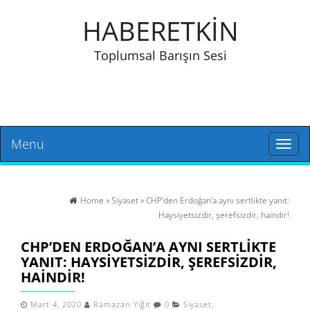
HABERETKİN
Toplumsal Barışın Sesi
Menu
Toggl
naviga
Home
»
Siyaset
» CHP’den Erdoğan’a aynı sertlikte yanıt:
Haysiyetsizdir, şerefsizdir, haindir!
CHP’DEN ERDOĞAN’A AYNI SERTLIKTE
YANIT: HAYSIYETSIZDIR, ŞEREFSIZDIR,
HAINDIR!
Mart 4, 2020
Ramazan Yiğit
0
Siyaset
,