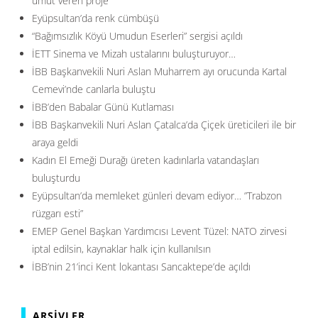
umut veren proje
Eyüpsultan’da renk cümbüşü
“Bağımsızlık Köyü Umudun Eserleri” sergisi açıldı
İETT Sinema ve Mizah ustalarını buluşturuyor…
İBB Başkanvekili Nuri Aslan Muharrem ayı orucunda Kartal
Cemevi’nde canlarla buluştu
İBB’den Babalar Günü Kutlaması
İBB Başkanvekili Nuri Aslan Çatalca’da Çiçek üreticileri ile bir
araya geldi
Kadın El Emeği Durağı üreten kadınlarla vatandaşları
buluşturdu
Eyüpsultan’da memleket günleri devam ediyor… ”Trabzon
rüzgarı esti”
EMEP Genel Başkan Yardımcısı Levent Tüzel: NATO zirvesi
iptal edilsin, kaynaklar halk için kullanılsın
İBB’nin 21’inci Kent lokantası Sancaktepe’de açıldı
ARŞIVLER