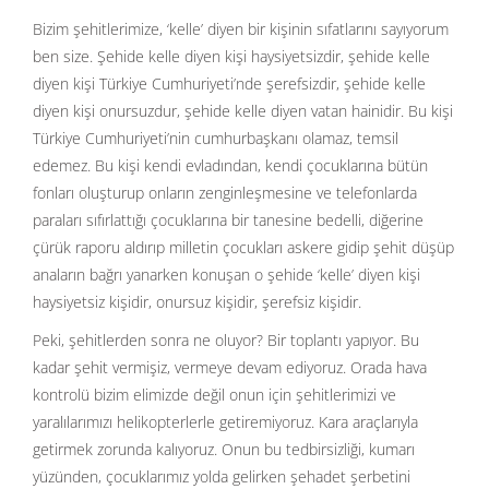
Bizim şehitlerimize, ‘kelle’ diyen bir kişinin sıfatlarını sayıyorum
ben size. Şehide kelle diyen kişi haysiyetsizdir, şehide kelle
diyen kişi Türkiye Cumhuriyeti’nde şerefsizdir, şehide kelle
diyen kişi onursuzdur, şehide kelle diyen vatan hainidir. Bu kişi
Türkiye Cumhuriyeti’nin cumhurbaşkanı olamaz, temsil
edemez. Bu kişi kendi evladından, kendi çocuklarına bütün
fonları oluşturup onların zenginleşmesine ve telefonlarda
paraları sıfırlattığı çocuklarına bir tanesine bedelli, diğerine
çürük raporu aldırıp milletin çocukları askere gidip şehit düşüp
anaların bağrı yanarken konuşan o şehide ‘kelle’ diyen kişi
haysiyetsiz kişidir, onursuz kişidir, şerefsiz kişidir.
Peki, şehitlerden sonra ne oluyor? Bir toplantı yapıyor. Bu
kadar şehit vermişiz, vermeye devam ediyoruz. Orada hava
kontrolü bizim elimizde değil onun için şehitlerimizi ve
yaralılarımızı helikopterlerle getiremiyoruz. Kara araçlarıyla
getirmek zorunda kalıyoruz. Onun bu tedbirsizliği, kumarı
yüzünden, çocuklarımız yolda gelirken şehadet şerbetini