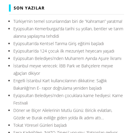
SON YAZILAR
Türkiye’nin temel sorunlarından biri de ”Kahraman” yaratma!
Eyüpsultan Kemerburgaz’da tarihi su yolları, bentler ve tarım
alanına yapılaşma tehdidi
Eyüpsultan’da Kentsel Tarıma Giriş eğitimi başladı
Eyüpsultan’da 124 çocuk ilk mezuniyet heyecanı yaşadı
Eyüpsultan Belediyesi’nden Muharrem Ayında Aşure İkramı
İstanbul meyve verecek: İBB Park ve Bahçelere meyve
ağaçları dikiyor
Engelli İstanbul Kart kullanıcılarının dikkatine: Sağlık
Bakanlığı’nın E- rapor doğrulama yeniden başladı
Eyüpsultan Belediyesi’nden çocuklara karne hediyesi: Karne
Festivali
Döner ve Biçer Ailelerinin Mutlu Günü: Biricik evlatları,
Gözde ve Burak evliliğe giden yolda ilk adımı attı…
Tokat Yöresel Günleri başladı
Sera Kadıgil’den, ‘NATO Zirvesi’ yorumu: ‘Patronları geliyor