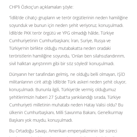
CHP’li Özkoç’un açıklamaları şöyle:
“İdlib’de cihatçı grupların ve terör örgütlerinin neden hamiliğine
soyunduk ve bunun için neden şehit veriyoruz, konuşulmadı.
İdlib’de PKK terör örgütü ve YPG olmadığı hâlde, Türkiye
Cumhuriyetinin Cumhurbaşkanı; İran, Suriye, Rusya ve
Türkiye’nin birlikte olduğu mutabakatta neden oradaki
teröristlerin hamiliğine soyundu, ‘Onları ben silahsızlandırırım,
sivil halktan ayrıştırırım gibi bir söz söyledi’ konuşulmadı.
Dünyanın her tarafından gelmiş, ne olduğu belli olmayan, IŞİD
militanlarının cirit attığı İdlib’de Türk askeri neden şehit oluyor,
konuşulmadı. Bununla ilgili, Türkiye’de vermiş olduğumuz
şehitlerimizin haberi 27 Şubat’ta yankılandığı sırada, Türkiye
Cumhuriyeti milletinin muhatabı neden Hatay Valisi oldu? Bu
ülkenin Cumhurbaşkanı, Milli Savunma Bakanı, Genelkurmay
Başkanı yok muydu, konuşulmadı.
Bu Ortadoğu Savaşı, Amerikan emperyalizminin bir süreci