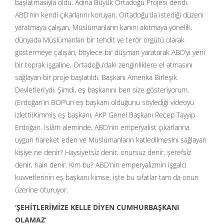
başlatmasıyla oldu. Adına Büyük Ortadoğu Projesi dendi.
ABD’nin kendi çıkarlarını koruyan, Ortadoğu’da istediği düzeni
yaratmaya çalışan, Müslümanların kanını akıtmaya yönelik,
dünyada Müslümanları bir tehdit ve terör örgütü olarak
göstermeye çalışan, böylece bir düşman yaratarak ABD’yi yeni
bir toprak işgaline, Ortadoğu’daki zenginliklere el atmasını
sağlayan bir proje başlatıldı. Başkanı Amerika Birleşik
Devletleri’ydi. Şimdi, eş başkanını ben size gösteriyorum.
(Erdoğan’ın BOP’un eş başkanı olduğunu söylediği videoyu
izletti)Kimmiş eş başkanı, AKP Genel Başkanı Recep Tayyip
Erdoğan. İslâm aleminde, ABD’nin emperyalist çıkarlarına
uygun hareket eden ve Müslümanların katledilmesini sağlayan
kişiye ne denir? Haysiyetsiz denir, onursuz denir, şerefsiz
denir, hain denir. Kim bu? ABD’nin emperyalizmin işgalci
kuvvetlerinin eş başkanı kimse, işte bu sıfatlar tam da onun
üzerine oturuyor.
‘ŞEHİTLERİMİZE KELLE DİYEN CUMHURBAŞKANI
OLAMAZ’