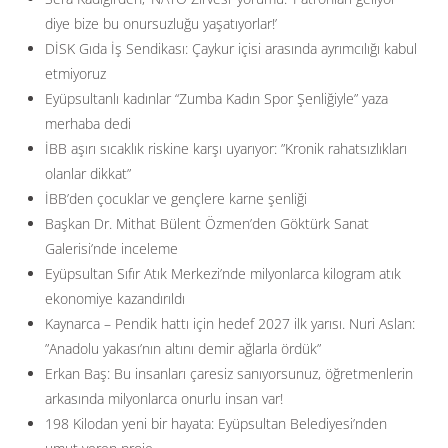
diye bize bu onursuzluğu yaşatıyorlar!’
DİSK Gıda İş Sendikası: Çaykur içisi arasında ayrımcılığı kabul
etmiyoruz
Eyüpsultanlı kadınlar “Zumba Kadın Spor Şenliğiyle” yaza
merhaba dedi
İBB aşırı sıcaklık riskine karşı uyarıyor: ”Kronik rahatsızlıkları
olanlar dikkat”
İBB’den çocuklar ve gençlere karne şenliği
Başkan Dr. Mithat Bülent Özmen’den Göktürk Sanat
Galerisi’nde inceleme
Eyüpsultan Sıfır Atık Merkezi’nde milyonlarca kilogram atık
ekonomiye kazandırıldı
Kaynarca – Pendik hattı için hedef 2027 ilk yarısı. Nuri Aslan:
”Anadolu yakası’nın altını demir ağlarla ördük”
Erkan Baş: Bu insanları çaresiz sanıyorsunuz, öğretmenlerin
arkasında milyonlarca onurlu insan var!
198 Kilodan yeni bir hayata: Eyüpsultan Belediyesi’nden