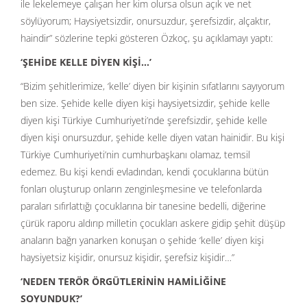
ile lekelemeye çalışan her kim olursa olsun açık ve net
söylüyorum; Haysiyetsizdir, onursuzdur, şerefsizdir, alçaktır,
haindir” sözlerine tepki gösteren Özkoç, şu açıklamayı yaptı:
‘ŞEHİDE KELLE DİYEN KİŞİ…’
“Bizim şehitlerimize, ‘kelle’ diyen bir kişinin sıfatlarını sayıyorum
ben size. Şehide kelle diyen kişi haysiyetsizdir, şehide kelle
diyen kişi Türkiye Cumhuriyeti’nde şerefsizdir, şehide kelle
diyen kişi onursuzdur, şehide kelle diyen vatan hainidir. Bu kişi
Türkiye Cumhuriyeti’nin cumhurbaşkanı olamaz, temsil
edemez. Bu kişi kendi evladından, kendi çocuklarına bütün
fonları oluşturup onların zenginleşmesine ve telefonlarda
paraları sıfırlattığı çocuklarına bir tanesine bedelli, diğerine
çürük raporu aldırıp milletin çocukları askere gidip şehit düşüp
anaların bağrı yanarken konuşan o şehide ‘kelle’ diyen kişi
haysiyetsiz kişidir, onursuz kişidir, şerefsiz kişidir…”
‘NEDEN TERÖR ÖRGÜTLERİNİN HAMİLİĞİNE
SOYUNDUK?’