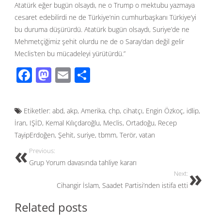
Atatürk eğer bugün olsaydı, ne o Trump o mektubu yazmaya
cesaret edebilirdi ne de Türkiye’nin cumhurbaşkanı Türkiye’yi
bu duruma düşürürdü. Atatürk bugün olsaydı, Suriye’de ne
Mehmetçiğimiz şehit olurdu ne de o Saray’dan değil gelir
Meclis’ten bu mücadeleyi yürütürdü.”
F
M
E
S
ac
as
m
h
e
to
ail
ar
Etiketler:
abd
,
akp
,
Amerika
,
chp
,
cihatçı
,
Engin Özkoç
,
idlip
,
b
d
e
İran
,
IŞİD
,
Kemal Kılıçdaroğlu
,
Meclis
,
Ortadoğu
,
Recep
o
o
TayipErdoğen
,
Şehit
,
suriye
,
tbmm
,
Terör
,
vatan
o
n
Previous:
k
Grup Yorum davasında tahliye kararı
Next:
Cihangir İslam, Saadet Partisi’nden istifa etti
Related posts