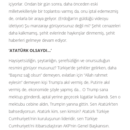
içiyorlar. Ondan bir gün sonra, daha önceden eski
milletvekilleriyle bir toplantısı varmış da, onu iptal edemezmiş
de, onlarla bir araya geliyor. (Erdoğan’ın güldüğü videoyu
izletiyor) Şu manzarayı görüyorsunuz değil mi? Şehit cenazeleri
daha kalkmamış, şehit evlerinde haykırışlar dinmemiş, şehit
haberleri gelmeye devam ediyor.
‘ATATÜRK OLSAYDI…’
Haysiyetsizliğin, şeytanlığın, şerefsizliğin ve onursuzluğun
resmini görüyor musunuz? Türkiye’de şehitler gelirken, daha
“Başınız sağ olsun” demeyen, evlatları için “Allah rahmet
eylesin” demeyen kişi Trump’a akıl vermiş de, Putin’e akıl
vermiş de, ekonomide şöyle yapmış da… O Trump sana
mektup gönderdi, aptal yerine geçecek lügatlar kullandı. Sen o
mektubu cebine aldın, Trump’ın yanına gittin. Sen Atatürk’ten
bahsediyorsun. Atatürk kim, sen kimsin? Atatürk Türkiye
Cumhuriyeti’nin kuruluşunun lideridir, sen Türkiye
Cumhuriyeti’ni itibarsızlaştıran AKP’nin Genel Başkanısın.