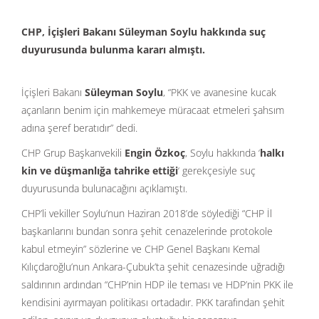
CHP, İçişleri Bakanı Süleyman Soylu hakkında suç
duyurusunda bulunma kararı almıştı.
İçişleri Bakanı
Süleyman Soylu
, “PKK ve avanesine kucak
açanların benim için mahkemeye müracaat etmeleri şahsım
adına şeref beratıdır” dedi.
CHP Grup Başkanvekili
Engin Özkoç
, Soylu hakkında ‘
halkı
kin ve düşmanlığa tahrike ettiği
‘ gerekçesiyle suç
duyurusunda bulunacağını açıklamıştı.
CHP’li vekiller Soylu’nun Haziran 2018’de söylediği “CHP İl
başkanlarını bundan sonra şehit cenazelerinde protokole
kabul etmeyin” sözlerine ve CHP Genel Başkanı Kemal
Kılıçdaroğlu’nun Ankara-Çubuk’ta şehit cenazesinde uğradığı
saldırının ardından “CHP’nin HDP ile teması ve HDP’nin PKK ile
kendisini ayırmayan politikası ortadadır. PKK tarafından şehit