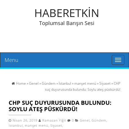
HABERETKİN
Toplumsal Barışın Sesi
Menu
Toggl
naviga
Home
»
Genel
»
Gündem
»
İstanbul
»
manşet menü
»
Siyaset
» CHP
suç duyurusunda bulundu: Soylu ateş püskürdü!
CHP SUÇ DUYURUSUNDA BULUNDU:
SOYLU ATEŞ PÜSKÜRDÜ!
Nisan 26, 2019
Ramazan Yiğit
0
Genel
,
Gündem
,
İstanbul
,
manşet menü
,
Siyaset
,