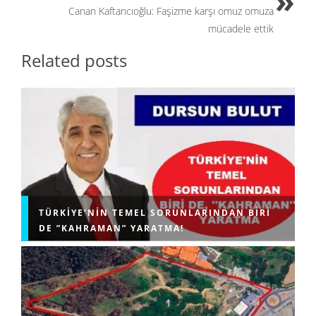
k
Canan Kaftancıoğlu: Faşizme karşı omuz omuza
mücadele ettik
Related posts
TÜRKIYE’NIN TEMEL SORUNLARINDAN BIRI
DE ”KAHRAMAN” YARATMA!