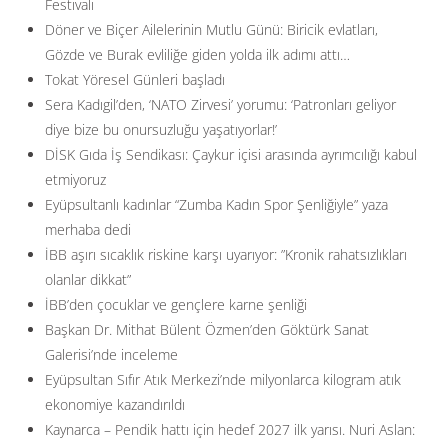
Festivali
Döner ve Biçer Ailelerinin Mutlu Günü: Biricik evlatları,
Gözde ve Burak evliliğe giden yolda ilk adımı attı…
Tokat Yöresel Günleri başladı
Sera Kadıgil’den, ‘NATO Zirvesi’ yorumu: ‘Patronları geliyor
diye bize bu onursuzluğu yaşatıyorlar!’
DİSK Gıda İş Sendikası: Çaykur içisi arasında ayrımcılığı kabul
etmiyoruz
Eyüpsultanlı kadınlar “Zumba Kadın Spor Şenliğiyle” yaza
merhaba dedi
İBB aşırı sıcaklık riskine karşı uyarıyor: ”Kronik rahatsızlıkları
olanlar dikkat”
İBB’den çocuklar ve gençlere karne şenliği
Başkan Dr. Mithat Bülent Özmen’den Göktürk Sanat
Galerisi’nde inceleme
Eyüpsultan Sıfır Atık Merkezi’nde milyonlarca kilogram atık
ekonomiye kazandırıldı
Kaynarca – Pendik hattı için hedef 2027 ilk yarısı. Nuri Aslan: