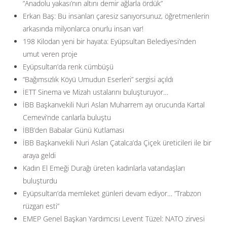
”Anadolu yakası’nın altını demir ağlarla ördük”
Erkan Baş: Bu insanları çaresiz sanıyorsunuz, öğretmenlerin
arkasında milyonlarca onurlu insan var!
198 Kilodan yeni bir hayata: Eyüpsultan Belediyesi’nden
umut veren proje
Eyüpsultan’da renk cümbüşü
“Bağımsızlık Köyü Umudun Eserleri” sergisi açıldı
İETT Sinema ve Mizah ustalarını buluşturuyor…
İBB Başkanvekili Nuri Aslan Muharrem ayı orucunda Kartal
Cemevi’nde canlarla buluştu
İBB’den Babalar Günü Kutlaması
İBB Başkanvekili Nuri Aslan Çatalca’da Çiçek üreticileri ile bir
araya geldi
Kadın El Emeği Durağı üreten kadınlarla vatandaşları
buluşturdu
Eyüpsultan’da memleket günleri devam ediyor… ”Trabzon
rüzgarı esti”
EMEP Genel Başkan Yardımcısı Levent Tüzel: NATO zirvesi