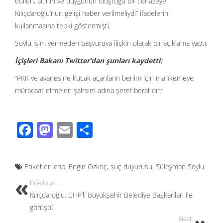
edilen, acının ve duygunun oluştuğu bir cenazeye
Kılıçdaroğlu’nun gelişi haber verilmeliydi” ifadelerini
kullanmasına tepki göstermişti.
Soylu isim vermeden başvuruya ilişkin olarak bir açıklama yaptı.
İçişleri Bakanı Twitter’dan şunları kaydetti:
“PKK ve avanesine kucak açanların benim için mahkemeye
müracaat etmeleri şahsım adına şeref beratıdır.”
F
M
E
S
ac
as
m
h
e
to
ail
ar
Etiketler:
chp
,
Engin Özkoç
,
suç duyurusu
,
Süleyman Soylu
b
d
e
Previous:
o
o
Kılıçdaroğlu, CHP’li Büyükşehir Belediye Başkanları ile
o
n
görüştü
Next: