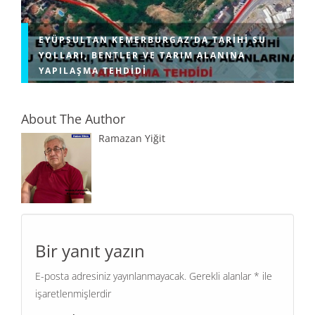
EYÜPSULTAN KEMERBURGAZ’DA TARIHI SU
YOLLARI, BENTLER VE TARIM ALANINA
YAPILAŞMA TEHDIDI
About The Author
Ramazan Yiğit
Bir yanıt yazın
E-posta adresiniz yayınlanmayacak.
Gerekli alanlar
*
ile
işaretlenmişlerdir