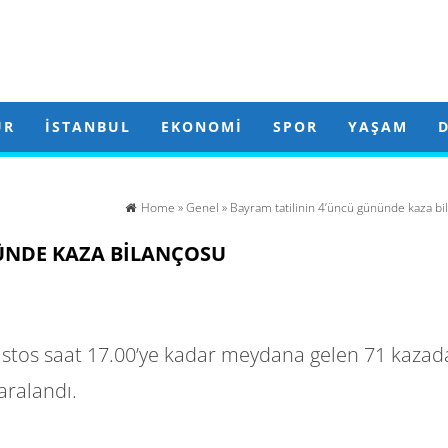
ÜR
İSTANBUL
EKONOMI
SPOR
YAŞAM
Home
»
Genel
» Bayram tatilinin 4’üncü gününde kaza bi
ÜNDE KAZA BILANÇOSU
tos saat 17.00’ye kadar meydana gelen 71 kazad
yaralandı.