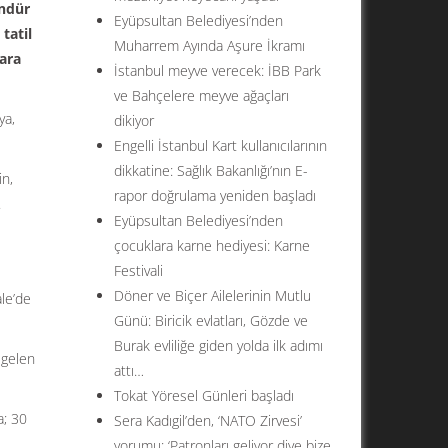
ündür
Eyüpsultan Belediyesi’nden
tatil
Muharrem Ayında Aşure İkramı
lara
İstanbul meyve verecek: İBB Park
ve Bahçelere meyve ağaçları
ya,
dikiyor
Engelli İstanbul Kart kullanıcılarının
dikkatine: Sağlık Bakanlığı’nın E-
in,
rapor doğrulama yeniden başladı
.
Eyüpsultan Belediyesi’nden
çocuklara karne hediyesi: Karne
Festivali
Döner ve Biçer Ailelerinin Mutlu
ale’de
Günü: Biricik evlatları, Gözde ve
Burak evliliğe giden yolda ilk adımı
 gelen
attı…
Tokat Yöresel Günleri başladı
a; 30
Sera Kadıgil’den, ‘NATO Zirvesi’
yorumu: ‘Patronları geliyor diye bize