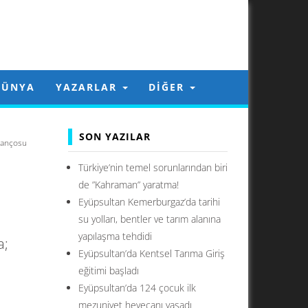
DÜNYA
YAZARLAR
DIĞER
SON YAZILAR
lançosu
Türkiye’nin temel sorunlarından biri
de ”Kahraman” yaratma!
Eyüpsultan Kemerburgaz’da tarihi
su yolları, bentler ve tarım alanına
yapılaşma tehdidi
a;
Eyüpsultan’da Kentsel Tarıma Giriş
eğitimi başladı
Eyüpsultan’da 124 çocuk ilk
mezuniyet heyecanı yaşadı