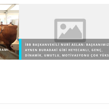
İBB BAŞKANVEKILI NURI ASLAN: BAŞKANIMI
RAMI
AYNEN BURADAKI GIBI HEYECANLI, GENÇ,
DINAMIK, UMUTLU, MOTIVASYONU ÇOK YÜK
’u Kurban
İstanbul Büyükşehir Belediyesi (İBB), Kurban Bayram
ında
dolayısıyla gelenekselleşen bayramlaşma törenini
i verecek.
Saraçhane’de gerçekleştirdi. İBB Başkanvekili Nuri A