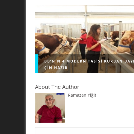
İBB’NIN 4 MODERN TASISI KURBAN BAY
IÇIN HAZIR
About The Author
Ramazan Yiğit
İstanbul Büyükşehir Belediyesi (İBB), İstanbul
Bayramı’na hazırlıyor. Avrupa ve Anadolu yakas
toplam 4 tesiste kurban satış ve kesim hizmet
İBB tesislerinden hizmet almak...