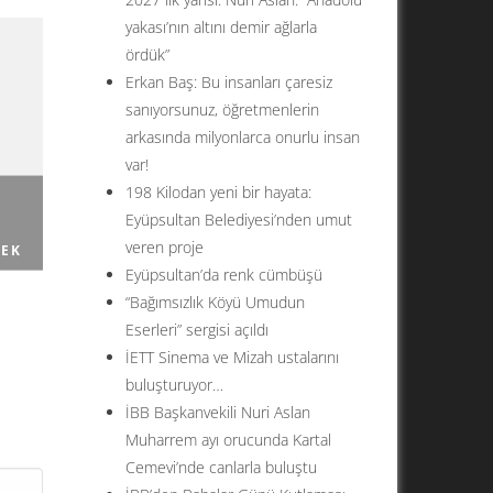
yakası’nın altını demir ağlarla
ördük”
Erkan Baş: Bu insanları çaresiz
sanıyorsunuz, öğretmenlerin
arkasında milyonlarca onurlu insan
var!
198 Kilodan yeni bir hayata:
Z
Eyüpsultan Belediyesi’nden umut
veren proje
SEK
Eyüpsultan’da renk cümbüşü
“Bağımsızlık Köyü Umudun
Eserleri” sergisi açıldı
İETT Sinema ve Mizah ustalarını
buluşturuyor…
İBB Başkanvekili Nuri Aslan
ı
Muharrem ayı orucunda Kartal
Cemevi’nde canlarla buluştu
slan,