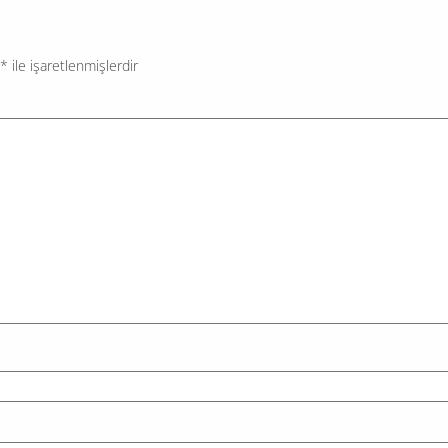
törende yaptığı konuşmaya seçilmiş İBB Başkanı Ek
İmamoğlu’nun mesajını...
*
ile işaretlenmişlerdir