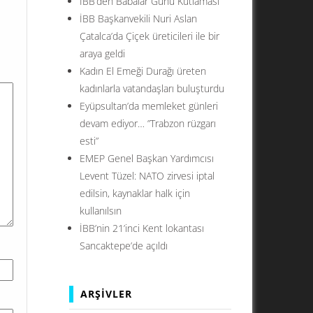
İBB’den Babalar Günü Kutlaması
rem
İBB Başkanvekili Nuri Aslan
Çatalca’da Çiçek üreticileri ile bir
araya geldi
Kadın El Emeği Durağı üreten
kadınlarla vatandaşları buluşturdu
Eyüpsultan’da memleket günleri
devam ediyor… ”Trabzon rüzgarı
esti”
EMEP Genel Başkan Yardımcısı
Levent Tüzel: NATO zirvesi iptal
edilsin, kaynaklar halk için
kullanılsın
İBB’nin 21’inci Kent lokantası
Sancaktepe’de açıldı
ARŞIVLER