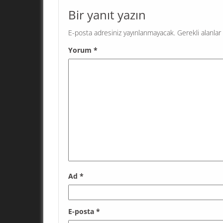
Bir yanıt yazın
E-posta adresiniz yayınlanmayacak.
Gerekli alanlar
Yorum
*
Ad
*
E-posta
*