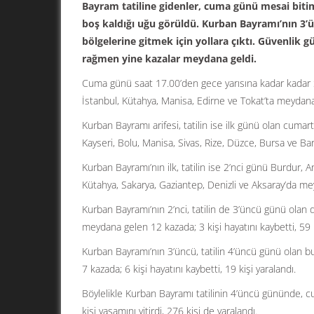
Bayram tatiline gidenler, cuma günü mesai bitim
boş kaldığı uğu görüldü. Kurban Bayramı’nın 3’ü
bölgelerine gitmek için yollara çıktı. Güvenlik gü
rağmen yine kazalar meydana geldi.
Cuma günü saat 17.00’den gece yarısına kadar kadar S
İstanbul, Kütahya, Manisa, Edirne ve Tokat’ta meydana g
Kurban Bayramı arifesi, tatilin ise ilk günü olan cumar
Kayseri, Bolu, Manisa, Sivas, Rize, Düzce, Bursa ve Bar
Kurban Bayramı’nın ilk, tatilin ise 2’nci günü Burdur, 
Kütahya, Sakarya, Gaziantep, Denizli ve Aksaray’da mey
Kurban Bayramı’nın 2’nci, tatilin de 3’üncü günü olan d
meydana gelen 12 kazada; 3 kişi hayatını kaybetti, 59 k
Kurban Bayramı’nın 3’üncü, tatilin 4’üncü günü olan 
7 kazada; 6 kişi hayatını kaybetti, 19 kişi yaralandı.
Böylelikle Kurban Bayramı tatilinin 4’üncü gününde,
kişi yaşamını yitirdi, 276 kişi de yaralandı.