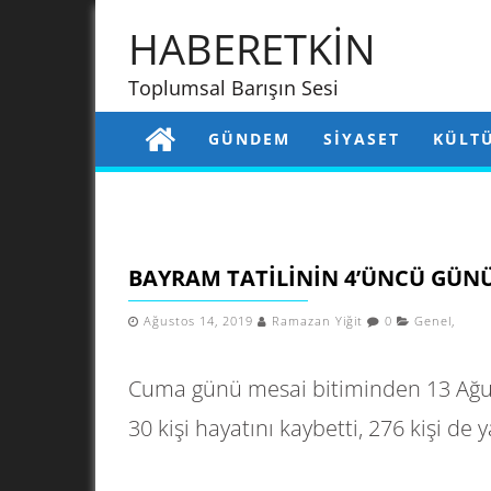
HABERETKİN
Toplumsal Barışın Sesi
GÜNDEM
SIYASET
KÜLT
BAYRAM TATILININ 4’ÜNCÜ GÜN
Ağustos 14, 2019
Ramazan Yiğit
0
Genel
,
Cuma günü mesai bitiminden 13 Ağus
30 kişi hayatını kaybetti, 276 kişi de 