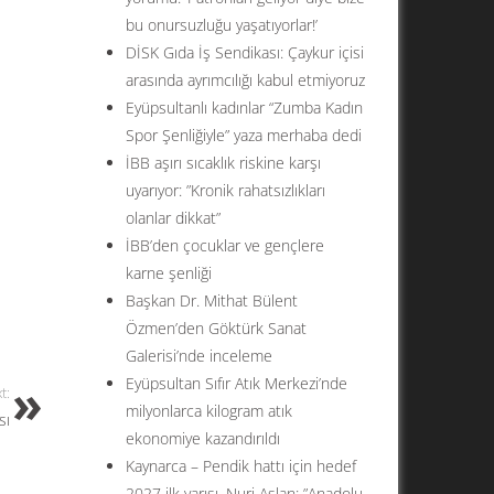
bu onursuzluğu yaşatıyorlar!’
DİSK Gıda İş Sendikası: Çaykur içisi
arasında ayrımcılığı kabul etmiyoruz
Eyüpsultanlı kadınlar “Zumba Kadın
Spor Şenliğiyle” yaza merhaba dedi
İBB aşırı sıcaklık riskine karşı
uyarıyor: ”Kronik rahatsızlıkları
olanlar dikkat”
İBB’den çocuklar ve gençlere
karne şenliği
Başkan Dr. Mithat Bülent
Özmen’den Göktürk Sanat
Galerisi’nde inceleme
Eyüpsultan Sıfır Atık Merkezi’nde
t:
milyonlarca kilogram atık
sı
ekonomiye kazandırıldı
Kaynarca – Pendik hattı için hedef
2027 ilk yarısı. Nuri Aslan: ”Anadolu