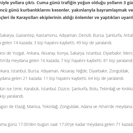
iyle yollara çıktı. Cuma günü trafiğin yoğun olduğu yolların 3 g
ncü günü kurbanlıklarını kesenler, yakınlarıyla bayramlaşmak ve 
çleri ile Karayolları ekiplerinin aldığı önlemler ve yaptıkları uyarı
akarya, Gaziantep, Kastamonu, Adıyaman, Denizli, Bursa, Şanlıurfa, Antal
elen 14 kazada; 3 kişi hayatını kaybetti, 49 kişi de yaralandı.
tesi de Yozgat, Ankara, Aksaray, Konya, Sakarya, İstanbul, Diyarbakır, Mers
tın’da meydana gelen 16 kazada; 7 kişi hayatını kaybetti, 81 kişi yaralandı
Ankara, İstanbul, Bursa, Adıyaman, Aksaray, Niğde, Diyarbakır, Zonguldak,
dana gelen 21 kazada; 11 kişi hayatını kaybetti, 64 kişi de yaralandı.
ün ise İzmir, Karabük, İstanbul, Düzce, Şanlıurfa, Bolu, Tekirdağ ve Kırıkk
işi yaralandı.
bugün de Elazığ, Manisa, Tekirdağ, Zonguldak, Adana ve Artvin’de meydana
 cuma günü 17.00’den bugün saat 17.00’ye kadar meydana gelen 71 kazad