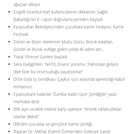
ağaçları dikiyor
Engelli İstanbul Kart kullanıcılarının dikkatine: Sağlık
Bakanlığı’nın E- rapor doğrulama yeniden başladı
Eyüpsultan Belediyesi’nden çocuklara karne hediyesi: Karne
Festivali
Döner ve Biçer Ailelerinin Mutlu Günü: Biricik evlatları,
Gözde ve Burak evliliğe giden yolda ilk adımı attı…
Tokat Yöresel Günleri başladı
Sera Kadıgil’den, ‘NATO Zirvesi’ yorumu: ‘Patronları geliyor
diye bize bu onursuzluğu yaşatıyorlar!’
DİSK Gıda İş Sendikası: Çaykur içisi arasında ayrımcılığı kabul
etmiyoruz
Eyüpsultanlı kadınlar “Zumba Kadın Spor Şenliğiyle” yaza
merhaba dedi
İBB aşırı sıcaklık riskine karşı uyarıyor: ”Kronik rahatsızlıkları
olanlar dikkat”
İBB’den çocuklar ve gençlere karne şenliği
Başkan Dr. Mithat Bülent Özmen’den Göktürk Sanat