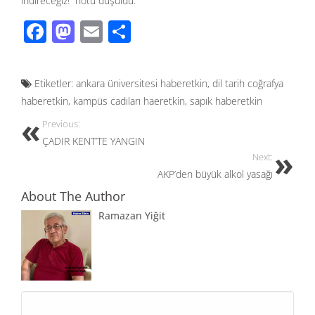
indireceğiz!” notu düşüldü.
F
M
E
S
ac
as
m
h
e
to
ail
ar
Etiketler:
ankara üniversitesi haberetkin
,
dil tarih coğrafya
b
d
e
haberetkin
,
kampüs cadıları haeretkin
,
sapık haberetkin
o
o
Previous:
o
n
ÇADIR KENT’TE YANGIN
k
Next:
AKP’den büyük alkol yasağı
About The Author
Ramazan Yiğit