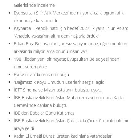
Galerisi’nde inceleme
Eyüpsultan Sıfır Atık Merkezi’nde milyonlarca kilogram atık
ekonomiye kazandırıldı
Kaynarca – Pendik hattı için hedef 2027 ilk yarısı. Nuri Aslan:
”Anadolu yakası’nın altını demir ağlarla ördük”
Erkan Baş: Bu insanları çaresiz sanıyorsunuz, öğretmenlerin
arkasında milyonlarca onurlu insan var!
198 Kilodan yeni bir hayata: Eyüpsultan Belediyesi’nden
umut veren proje
Eyüpsultan’da renk cümbüşü
“Bağımsızlık Köyü Umudun Eserleri” sergisi açıldı
İETT Sinema ve Mizah ustalarını buluşturuyor…
İBB Başkanvekili Nuri Aslan Muharrem ayı orucunda Kartal
Cemevi’nde canlarla buluştu
İBB’den Babalar Günü Kutlaması
İBB Başkanvekili Nuri Aslan Çatalca’da Çiçek üreticileri ile bir
araya geldi
Kadın El Emeği Durağı üreten kadınlarla vatandaşları