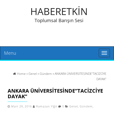
HABERETKİN
Toplumsal Barışın Sesi
Menu
Toggl
naviga
Home
»
Genel
»
Gündem
» ANKARA ÜNİVERSİTESİNDE”TACİZCİYE
DAYAK”
ANKARA ÜNİVERSİTESİNDE”TACİZCİYE
DAYAK”
Mart 29, 2016
Ramazan Yiğit
0
Genel
,
Gündem
,