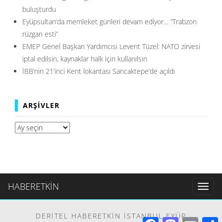
buluşturdu
Eyüpsultan’da memleket günleri devam ediyor… ”Trabzon
rüzgarı esti”
EMEP Genel Başkan Yardımcısı Levent Tüzel: NATO zirvesi
iptal edilsin, kaynaklar halk için kullanılsın
İBB’nin 21’inci Kent lokantası Sancaktepe’de açıldı
ARŞIVLER
Arşivler
HABERETKİN
Toggl
naviga
DERITEL HABERETKIN İSTANBUL EYÜP
Facebook
Mastodon
Email
S