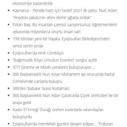
ekonomiye kazandırıldı
Kaynarca – Pendik hattı için hedef 2027 ilk yarısı. Nuri Aslan:
”Anadolu yakası’nın altını demir ağlarla ördük”
Erkan Baş: Bu insanları çaresiz sanıyorsunuz, öğretmenlerin
arkasında milyonlarca onurlu insan var!
198 Kilodan yeni bir hayata: Eyüpsultan Belediyesi’nden
umut veren proje
Eyüpsultan’da renk cümbüşü
“Bağımsızlık Köyü Umudun Eserleri” sergisi açıldı
İETT Sinema ve Mizah ustalarını buluşturuyor…
İBB Başkanvekili Nuri Aslan Muharrem ayı orucunda Kartal
Cemevi’nde canlarla buluştu
İBB’den Babalar Günü Kutlaması
İBB Başkanvekili Nuri Aslan Çatalca’da Çiçek üreticileri ile bir
araya geldi
Kadın El Emeği Durağı üreten kadınlarla vatandaşları
buluşturdu
Eyüpsultan’da memleket günleri devam ediyor… ”Trabzon