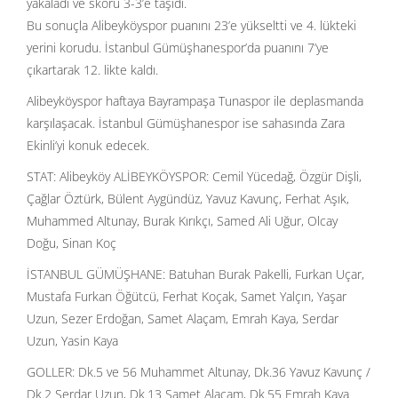
yakaladı ve skoru 3-3’e taşıdı.
Bu sonuçla Alibeyköyspor puanını 23’e yükseltti ve 4. lükteki
yerini korudu. İstanbul Gümüşhanespor’da puanını 7’ye
çıkartarak 12. likte kaldı.
Alibeyköyspor haftaya Bayrampaşa Tunaspor ile deplasmanda
karşılaşacak. İstanbul Gümüşhanespor ise sahasında Zara
Ekinli’yi konuk edecek.
STAT: Alibeyköy ALİBEYKÖYSPOR: Cemil Yücedağ, Özgür Dişli,
Çağlar Öztürk, Bülent Aygündüz, Yavuz Kavunç, Ferhat Aşık,
Muhammed Altunay, Burak Kırıkçı, Samed Ali Uğur, Olcay
Doğu, Sinan Koç
İSTANBUL GÜMÜŞHANE: Batuhan Burak Pakelli, Furkan Uçar,
Mustafa Furkan Öğütcü, Ferhat Koçak, Samet Yalçın, Yaşar
Uzun, Sezer Erdoğan, Samet Alaçam, Emrah Kaya, Serdar
Uzun, Yasin Kaya
GOLLER: Dk.5 ve 56 Muhammet Altunay, Dk.36 Yavuz Kavunç /
Dk.2 Serdar Uzun, Dk.13 Samet Alaçam, Dk.55 Emrah Kaya