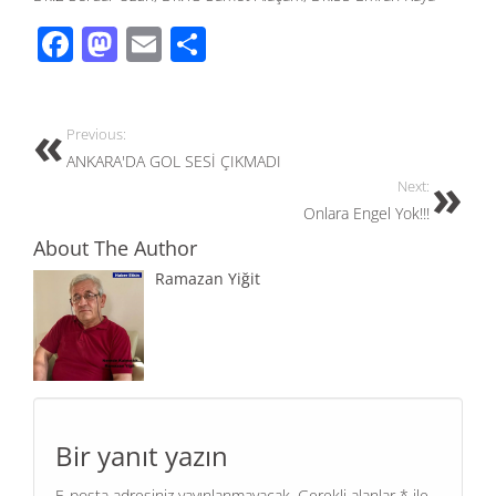
F
M
E
S
ac
as
m
h
e
to
ail
ar
Previous:
b
d
e
ANKARA'DA GOL SESİ ÇIKMADI
o
o
Next:
o
n
Onlara Engel Yok!!!
k
About The Author
Ramazan Yiğit
Bir yanıt yazın
E-posta adresiniz yayınlanmayacak.
Gerekli alanlar
*
ile