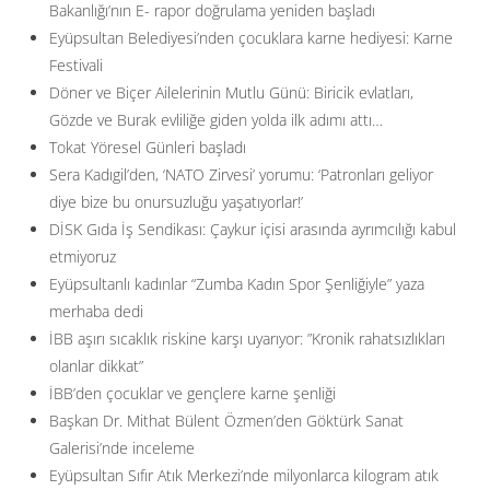
Bakanlığı’nın E- rapor doğrulama yeniden başladı
Eyüpsultan Belediyesi’nden çocuklara karne hediyesi: Karne
Festivali
Döner ve Biçer Ailelerinin Mutlu Günü: Biricik evlatları,
Gözde ve Burak evliliğe giden yolda ilk adımı attı…
Tokat Yöresel Günleri başladı
Sera Kadıgil’den, ‘NATO Zirvesi’ yorumu: ‘Patronları geliyor
diye bize bu onursuzluğu yaşatıyorlar!’
DİSK Gıda İş Sendikası: Çaykur içisi arasında ayrımcılığı kabul
etmiyoruz
Eyüpsultanlı kadınlar “Zumba Kadın Spor Şenliğiyle” yaza
merhaba dedi
İBB aşırı sıcaklık riskine karşı uyarıyor: ”Kronik rahatsızlıkları
olanlar dikkat”
İBB’den çocuklar ve gençlere karne şenliği
Başkan Dr. Mithat Bülent Özmen’den Göktürk Sanat
Galerisi’nde inceleme
Eyüpsultan Sıfır Atık Merkezi’nde milyonlarca kilogram atık