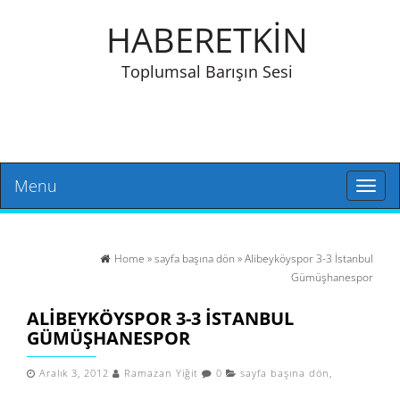
HABERETKİN
Toplumsal Barışın Sesi
Menu
Toggl
naviga
Home
»
sayfa başına dön
» Alibeyköyspor 3-3 İstanbul
Gümüşhanespor
ALIBEYKÖYSPOR 3-3 İSTANBUL
GÜMÜŞHANESPOR
Aralık 3, 2012
Ramazan Yiğit
0
sayfa başına dön
,