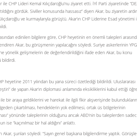
r ile CHP Lideri Kemal Kılıçdaroğlu’nu ziyaret etti. İYİ Parti ziyaretinde “D
ltıldığını gördük. Siviller konusunda hassasız” diyen Akar, bu ziyaretin ard
çdaroğlu ve kurmaylarıyla görüştü. Akar’ın CHP Liderine Esad yönetimi i
ldi.
ından edinilen bilgilere göre, CHP heyetinin en önemli talepleri arasınd
endiren Akar, bu görüşmenin yapılacağını söyledi. Suriye askerlerinin YPG 
ne yönelik gelişmelerin de değerlendirildiğini ifade eden Akar, bu konu
bildirdi.
 heyetine 2011 yılından bu yana süreci özetlediği bildirildi. Uluslararası
tiri” de yapan Akar’ın diplomasi anlamında eksikliklerini kabul ettiği öğre
 bir araya geldiklerini ve harekat ile ilgili fikir alışverişinde bulundukların
lgeden çıkartılması, hendeklerin yok edilmesi, ortak üs bölgelerinin
ması” yönünde taleplerinin olduğunu ancak ABD’nin bu taleplerden sade
ise “kaçınılmaz bir hal aldığını” anlattı.
 Akar, şunları söyledi: “Sayın genel başkana bilgilendirme yaptık. Görüşle