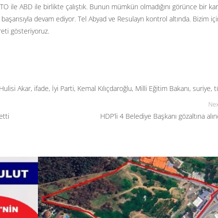
ATO ile ABD ile birlikte çalıştık. Bunun mümkün olmadığını görünce bir kar
aşarısıyla devam ediyor. Tel Abyad ve Resulayn kontrol altında. Bizim içi
reti gösteriyoruz.
Hulisi Akar
,
ifade
,
İyi Parti
,
Kemal Kılıçdaroğlu
,
Milli Eğitim Bakanı
,
suriye
,
t
Nex
etti
HDP’li 4 Belediye Başkanı gözaltına alın