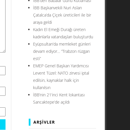
İBB’den Babalar Günü Kutlaması
İBB Başkanvekili Nuri Aslan
Çatalca’da Çiçek üreticileri ile bir
araya geldi
Kadın El Emeği Durağı üreten
kadınlarla vatandaşları buluşturdu
Eyüpsultan’da memleket günleri
devam ediyor… ”Trabzon rüzgarı
esti”
EMEP Genel Başkan Yardımcısı
Levent Tüzel: NATO zirvesi iptal
edilsin, kaynaklar halk için
kullanılsın
İBB’nin 21’inci Kent lokantası
Sancaktepe’de açıldı
ARŞIVLER