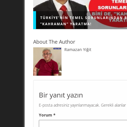
TÜRKIYE’NIN TEMEL SORUNLARINDAN B
”KAHRAMAN” YARATMA!
About The Author
Ramazan Yiğit
"KAHRAMAN" YARATMA! Geri bıraktırılmış ülkel
problemi; kendi sorunlarını çözmek için demok
işleyişe sahip olan, bağımsız, herkese eşit dav
eşit hizmet veren kamu kurumlarını...
Bir yanıt yazın
E-posta adresiniz yayınlanmayacak.
Gerekli alanlar
Yorum
*