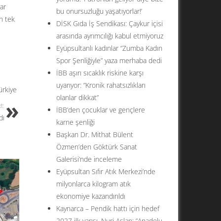
ar
bu onursuzluğu yaşatıyorlar!’
n tek
DİSK Gıda İş Sendikası: Çaykur içisi
arasında ayrımcılığı kabul etmiyoruz
Eyüpsultanlı kadınlar “Zumba Kadın
Spor Şenliğiyle” yaza merhaba dedi
İBB aşırı sıcaklık riskine karşı
uyarıyor: ”Kronik rahatsızlıkları
ürkiye
olanlar dikkat”
t:
İBB’den çocuklar ve gençlere
dı
karne şenliği
Başkan Dr. Mithat Bülent
Özmen’den Göktürk Sanat
Galerisi’nde inceleme
Eyüpsultan Sıfır Atık Merkezi’nde
milyonlarca kilogram atık
ekonomiye kazandırıldı
Kaynarca – Pendik hattı için hedef
2027 ilk yarısı. Nuri Aslan: ”Anadolu