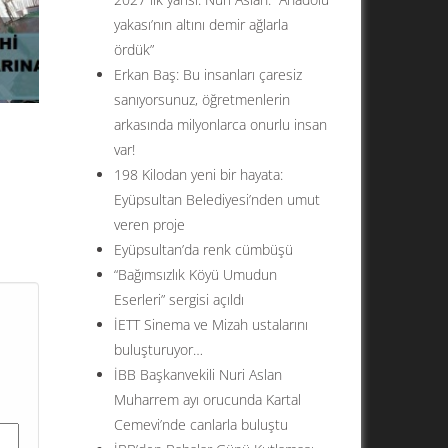
yakası’nın altını demir ağlarla
ördük”
Erkan Baş: Bu insanları çaresiz
sanıyorsunuz, öğretmenlerin
arkasında milyonlarca onurlu insan
var!
198 Kilodan yeni bir hayata:
Eyüpsultan Belediyesi’nden umut
veren proje
ul’un
Eyüpsultan’da renk cümbüşü
ar
“Bağımsızlık Köyü Umudun
su
Eserleri” sergisi açıldı
İETT Sinema ve Mizah ustalarını
buluşturuyor…
İBB Başkanvekili Nuri Aslan
Muharrem ayı orucunda Kartal
Cemevi’nde canlarla buluştu