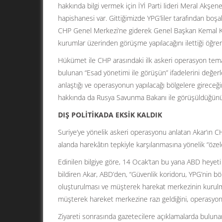
hakkında bilgi vermek için İYİ Parti lideri Meral Akşene
hapishanesi var. Gittiğimizde YPG’liler tarafından boşa
CHP Genel Merkezi’ne giderek Genel Başkan Kemal Kılı
kurumlar üzerinden görüşme yapılacağını ilettiği öğreni
Hükümet ile CHP arasındaki ilk askeri operasyon temas
bulunan “Esad yönetimi ile görüşün” ifadelerini değerl
anlaştığı ve operasyonun yapılacağı bölgelere gireceği
hakkında da Rusya Savunma Bakanı ile görüşüldüğünü 
DIŞ POLİTİKADA EKSİK KALDIK
Suriye’ye yönelik askeri operasyonu anlatan Akar’ın CHP
alanda harekâtın tepkiyle karşılanmasına yönelik “özeleş
Edinilen bilgiye göre, 14 Ocak’tan bu yana ABD heyeti ile
bildiren Akar, ABD’den, “Güvenlik koridoru, YPG’nin bö
oluşturulması ve müşterek harekat merkezinin kurul
müşterek hareket merkezine razı geldiğini, operasyonun 
Ziyareti sonrasında gazetecilere açıklamalarda bulunan