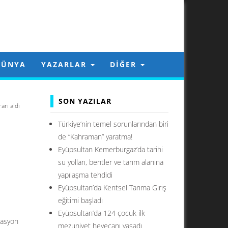
DÜNYA
YAZARLAR
DIĞER
SON YAZILAR
rı aldı
Türkiye’nin temel sorunlarından biri
de ”Kahraman” yaratma!
Eyüpsultan Kemerburgaz’da tarihi
su yolları, bentler ve tarım alanına
yapılaşma tehdidi
Eyüpsultan’da Kentsel Tarıma Giriş
eğitimi başladı
Eyüpsultan’da 124 çocuk ilk
rasyon
mezuniyet heyecanı yaşadı