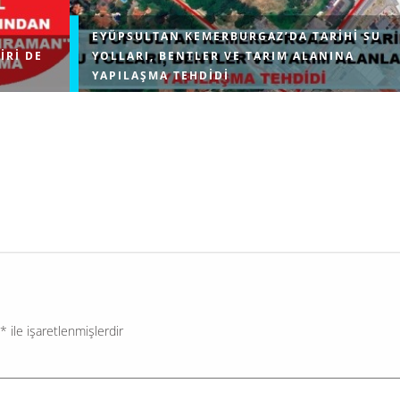
EYÜPSULTAN KEMERBURGAZ’DA TARIHI SU
IRI DE
YOLLARI, BENTLER VE TARIM ALANINA
YAPILAŞMA TEHDIDI
erin temel
Çevre, Şehircilik ve İklim Değişikliği Bakanlığı, İstanb
ratik
Eyüpsultan ilçesindeki Kemerburgaz bölgesinde Mim
ranan ve
Sinan’ın inşa ettiği Türkiye’nin ayakta kalan en uzun 
kemerinin yanı başındaki tarım...
*
ile işaretlenmişlerdir