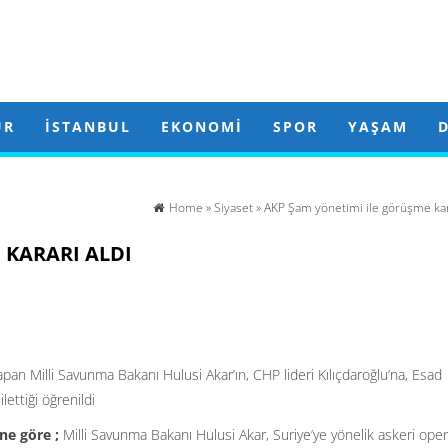
ÜR
İSTANBUL
EKONOMI
SPOR
YAŞAM
Home
»
Siyaset
» AKP Şam yönetimi ile görüşme kara
 KARARI ALDI
yapan Milli Savunma Bakanı Hulusi Akar’ın, CHP lideri Kılıçdaroğlu’na, Esad
ettiği öğrenildi
ne göre ;
Milli Savunma Bakanı Hulusi Akar, Suriye’ye yönelik askeri ope