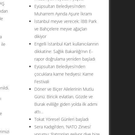
EAŞ
Eyüpsultan Belediyesi’nden
ından
Muharrem Ayında Aşure İkramı
le
İstanbul meyve verecek: İBB Park
ve Bahçelere meyve ağaçları
dikiyor
a
Engelli İstanbul Kart kullanıcılarının
ile
dikkatine: Sağlık Bakanlığı’nın E-
rapor doğrulama yeniden başladı
Eyüpsultan Belediyesi’nden
çocuklara karne hediyesi: Karne
Festivali
nildi.
Döner ve Biçer Ailelerinin Mutlu
Günü: Biricik evlatları, Gözde ve
ı
Burak evliliğe giden yolda ilk adımı
attı…
ce
Tokat Yöresel Günleri başladı
Sera Kadıgil’den, ‘NATO Zirvesi’
rimizi
yorumu: ‘Patronları geliyor diye bize