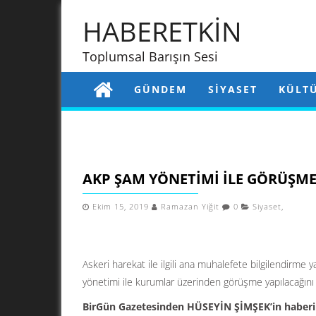
HABERETKİN
Toplumsal Barışın Sesi
GÜNDEM
SIYASET
KÜLT
AKP ŞAM YÖNETIMI ILE GÖRÜŞME
Ekim 15, 2019
Ramazan Yiğit
0
Siyaset
,
Askeri harekat ile ilgili ana muhalefete bilgilendirme 
yönetimi ile kurumlar üzerinden görüşme yapılacağını il
BirGün Gazetesinden HÜSEYİN ŞİMŞEK’in haberi