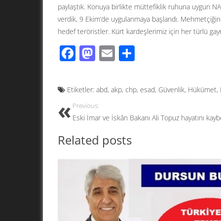
paylaştık. Konuya birlikte müttefiklik ruhuna uygun N
verdik, 9 Ekim’de uygulanmaya başlandı. Mehmetçiğin b
hedef teröristler. Kürt kardeşlerimiz için her türlü gay
F
M
E
S
ac
as
m
h
e
to
ail
ar
Etiketler:
abd
,
akp
,
chp
,
esad
,
Güvenlik
,
Hükümet
,
b
d
e
Previous:
o
o
Eski İmar ve İskân Bakanı Ali Topuz hayatını kayb
o
n
Related posts
k