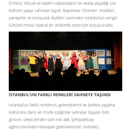
Ermeni, Yahudi ve kadim toplulukların bir arada yaşadığı çok
kültürlü yapıyı sahneye taşıdı. Bayramlar, törenler, müzikler,
panayırlar ve komşuluk ilişkileri üzerinden İstanbul’un zengin
kültürel mirası tiyatral bir anlatımla seyirciyle buluşturuldu.
İSTANBUL’UN FARKLI RENKLERİ SAHNEYE TAŞINDI
İstanbul’un farklı renklerini, geleneklerini ve birlikte yaşama
kültürünü dans ve müzik eşliğinde sahneye taşıyan özel
gösteri, izleyicilerden tam not aldı. Şehzadebaşı
eğlencelerinden Ramazan geleneklerine, Hıdrellez