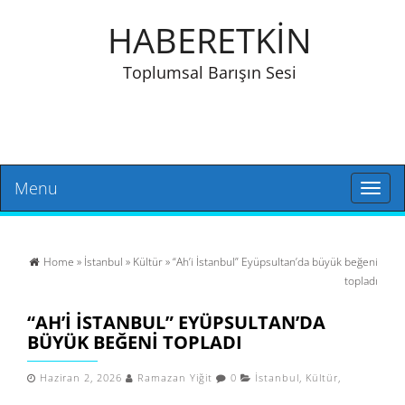
HABERETKİN
Toplumsal Barışın Sesi
Menu
Toggl
naviga
Home
»
İstanbul
»
Kültür
» “Ah’i İstanbul” Eyüpsultan’da büyük beğeni
topladı
“AH’I İSTANBUL” EYÜPSULTAN’DA
BÜYÜK BEĞENI TOPLADI
Haziran 2, 2026
Ramazan Yiğit
0
İstanbul
,
Kültür
,