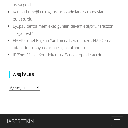
araya geldi
Kadın El Emeği Durağı üreten kadınlarla vatandaşları
buluşturdu
Eyüpsultan’da memleket günleri devam ediyor… ”Trabzon
rüzgarı esti”
EMEP Genel Başkan Yardımcısı Levent Tüzel: NATO zirvesi
iptal edilsin, kaynaklar halk için kullanılsın
İBB’nin 21’inci Kent lokantası Sancaktepe’de açıldı
ARŞIVLER
Arşivler
HABERETKİN
Toggl