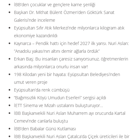
İBB’den çocuklar ve gençlere karne şenliği
Başkan Dr. Mithat Bülent Özmen’den Göktürk Sanat
Galerisi’nde inceleme
Eyüpsultan Sıfır Atık Merkezi’nde milyonlarca kilogram atık
ekonomiye kazandırıldı
Kaynarca – Pendik hattı için hedef 2027 ilk yarısı. Nuri Aslan:
”Anadolu yakası’nın altını demir ağlarla ördük”
Erkan Baş: Bu insanları çaresiz sanıyorsunuz, öğretmenlerin
arkasında milyonlarca onurlu insan var!
198 Kilodan yeni bir hayata: Eyüpsultan Belediyesi’nden
umut veren proje
Eyüpsultan’da renk cümbüşü
“Bağımsızlık Köyü Umudun Eserleri” sergisi açıldı
İETT Sinema ve Mizah ustalarını buluşturuyor…
İBB Başkanvekili Nuri Aslan Muharrem ayı orucunda Kartal
Cemevi’nde canlarla buluştu
İBB’den Babalar Günü Kutlaması
İBB Başkanvekili Nuri Aslan Çatalca’da Çiçek üreticileri ile bir