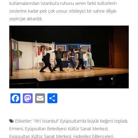
kutlamalarından İstanbul’a ruhunu veren farklı kültürlerin
seslerine kadar pek çok unsur, etkileyici bir sahne diliyle
seyirciye aktarıldı.
F
M
E
S
ac
as
m
h
e
to
ail
ar
Etiketler:
“Ah’i İstanbul” Eyüpsultan’da büyük beğeni topladı
,
b
d
e
Ermeni
,
Eyüpsultan Belediyesi Kültür Sanat Merkezi
,
o
o
Eyüpsultan Kültür Sanat Merkezi
,
Hıdırellez Eğlenceleri
,