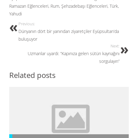
o
n
Ramazan Eğlenceleri
,
Rum
,
Şehzadebaşı Eğlenceleri
,
Türk
,
Yahudi
k
Previous:
Dünyanın dört bir yanından ziyaretçiler Eyüpsultan’da
buluşuyor
Next:
Uzmanlar uyardı: “Kapınıza gelen sütün kaynağını
sorgulayın”
Related posts