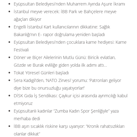
Eyüpsultan Belediyesi’nden Muharrem Ayında Aşure İkramı
İstanbul meyve verecek: İBB Park ve Bahçelere meyve
ağaçları dikiyor
Engelli İstanbul Kart kullanıcılarının dikkatine: Sağlık
Bakanlığı’nın E- rapor doğrulama yeniden başladı
Eyüpsultan Belediyesi’nden çocuklara karne hediyesi: Karne
Festivali
Döner ve Biçer Ailelerinin Mutlu Günü: Biricik evlatları,
Gözde ve Burak evliliğe giden yolda ilk adımı attı…
Tokat Yöresel Günleri başladı
Sera Kadıgil’den, ‘NATO Zirvesi’ yorumu: ‘Patronları geliyor
diye bize bu onursuzluğu yaşatıyorlar!’
DİSK Gıda İş Sendikası: Çaykur içisi arasında ayrımcılığı kabul
etmiyoruz
Eyüpsultanlı kadınlar “Zumba Kadın Spor Şenliğiyle” yaza
merhaba dedi
İBB aşırı sıcaklık riskine karşı uyarıyor: ”Kronik rahatsızlıkları
olanlar dikkat”