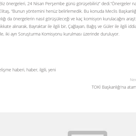
z önergeleri, 24 Nisan Perşembe günü görüşebiliriz” dedi.“Önergeler na
a Elitaş, “Bunun yöntemini henüz belirlemedik. Bu konuda Meclis Başkanlığı
ğı da önergelerin nasıl görüşüleceği ve kaç komisyon kurulacağını araştı
kate alınarak, Bayraktar ile ilgili bir, Çağlayan, Bağış ve Güler ile ilgili iddi
iyle, iki ayrı Soruşturma Komisyonu kurulması üzerinde duruluyor.
elişme haberi
,
haber
,
ilgili
,
yeni
Nex
TOKİ Başkanlığı'na ata