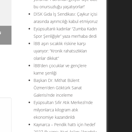
bu onursuzluğu yaşatıyorlar!’
DİSK Gıda İş Sendikası: Çaykur içisi
arasında ayrımcılığı kabul etmiyoruz
Eyüpsultanlı kadınlar “Zumba Kadın
N
Spor Şenliğiyle” yaza merhaba dedi
İBB aşırı sıcaklık riskine karşı
uyarıyor: ”Kronik rahatsızlıkları
olanlar dikkat”
İBB’den çocuklar ve gençlere
karne şenliği
i
Başkan Dr. Mithat Bülent
Özmen’den Göktürk Sanat
 bir
Galerisi’nde inceleme
...
Eyüpsultan Sıfır Atık Merkezi’nde
milyonlarca kilogram atık
ekonomiye kazandırıldı
Kaynarca – Pendik hattı için hedef
2027 ilk yarısı. Nuri Aslan: ”Anadolu