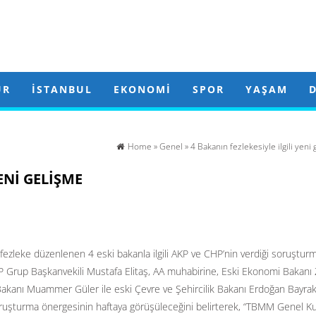
ÜR
İSTANBUL
EKONOMI
SPOR
YAŞAM
Home
»
Genel
» 4 Bakanın fezlekesiyle ilgili yeni
ENI GELIŞME
ezleke düzenlenen 4 eski bakanla ilgili AKP ve CHP’nin verdiği soruştur
Grup Başkanvekili Mustafa Elitaş, AA muhabirine, Eski Ekonomi Bakanı 
 Bakanı Muammer Güler ile eski Çevre ve Şehircilik Bakanı Erdoğan Bayrak
soruşturma önergesinin haftaya görüşüleceğini belirterek, “TBMM Genel Ku