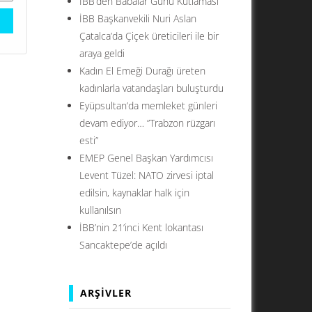
İBB’den Babalar Günü Kutlaması
İBB Başkanvekili Nuri Aslan
Çatalca’da Çiçek üreticileri ile bir
araya geldi
Kadın El Emeği Durağı üreten
kadınlarla vatandaşları buluşturdu
Eyüpsultan’da memleket günleri
devam ediyor… ”Trabzon rüzgarı
esti”
EMEP Genel Başkan Yardımcısı
Levent Tüzel: NATO zirvesi iptal
edilsin, kaynaklar halk için
kullanılsın
İBB’nin 21’inci Kent lokantası
Sancaktepe’de açıldı
ARŞIVLER