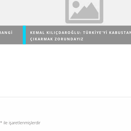
HANGI
KEMAL KILIÇDAROĞLU: TÜRKIYE’YI KABUSTA
ÇIKARMAK ZORUNDAYIZ
ı,
Basın özgürlüğünün kalmadığını vurgulayan CHP lider
iri olduğu
Kılıçdaroğlu, "Her görüşten gazetecinin özgürce
sırasında
yazabildiği, siyaset kurumunu rahatlıkla eleştirebildiği
ortama, bir kültüre ihtiyacımız var. Şunu ifade edeyim;
*
ile işaretlenmişlerdir