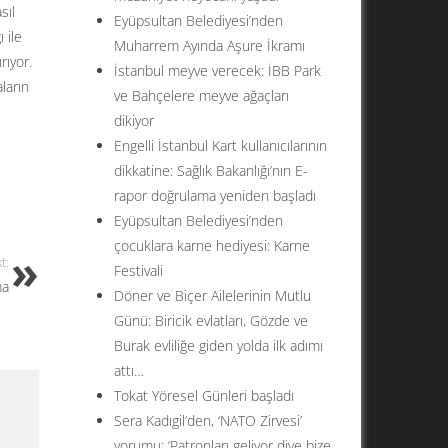
sıl
Eyüpsultan Belediyesi’nden
 ile
Muharrem Ayında Aşure İkramı
rıyor.
İstanbul meyve verecek: İBB Park
aların
ve Bahçelere meyve ağaçları
dikiyor
Engelli İstanbul Kart kullanıcılarının
dikkatine: Sağlık Bakanlığı’nın E-
rapor doğrulama yeniden başladı
Eyüpsultan Belediyesi’nden
çocuklara karne hediyesi: Karne
t:
Festivali
ma
Döner ve Biçer Ailelerinin Mutlu
Günü: Biricik evlatları, Gözde ve
Burak evliliğe giden yolda ilk adımı
attı…
Tokat Yöresel Günleri başladı
Sera Kadıgil’den, ‘NATO Zirvesi’
yorumu: ‘Patronları geliyor diye bize