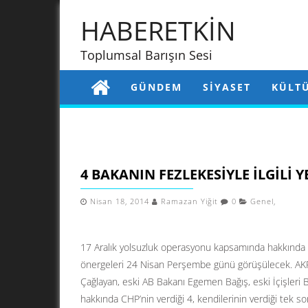
HABERETKİN
Toplumsal Barışın Sesi
GÜNDEM
SIYASET
KÜLT
4 BAKANIN FEZLEKESIYLE ILGILI Y
Nisan 18, 2014
Ramazan Yiğit
0
Genel
,
17 Aralık yolsuzluk operasyonu kapsamında hakkında f
önergeleri 24 Nisan Perşembe günü görüşülecek. AKP 
Çağlayan, eski AB Bakanı Egemen Bağış, eski İçişleri
hakkında CHP’nin verdiği 4, kendilerinin verdiği tek 