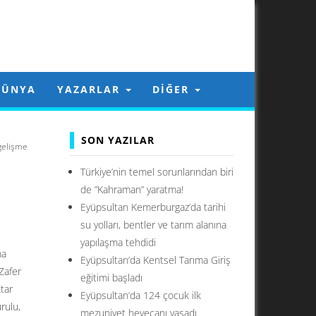
DÜNYA
YAZARLAR
DIĞER
SON YAZILAR
 gelişme
Türkiye’nin temel sorunlarından biri
de ”Kahraman” yaratma!
Eyüpsultan Kemerburgaz’da tarihi
su yolları, bentler ve tarım alanına
yapılaşma tehdidi
ma
Eyüpsultan’da Kentsel Tarıma Giriş
Zafer
eğitimi başladı
tar
Eyüpsultan’da 124 çocuk ilk
rulu,
mezuniyet heyecanı yaşadı