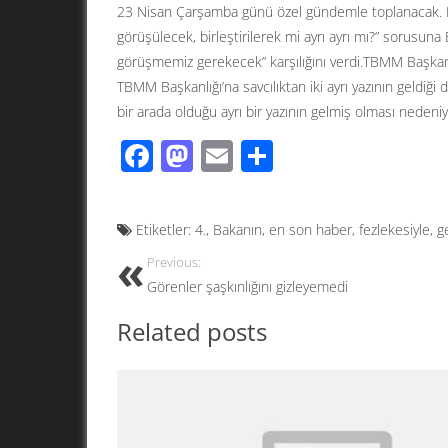
23 Nisan Çarşamba günü özel gündemle toplanacak. Bi
görüşülecek, birleştirilerek mi ayrı ayrı mı?” sorusun
görüşmemiz gerekecek” karşılığını verdi.TBMM Başkanlı
TBMM Başkanlığı’na savcılıktan iki ayrı yazının geldiği dik
bir arada olduğu ayrı bir yazının gelmiş olması neden
F
M
E
S
ac
as
m
h
e
to
ail
ar
Etiketler:
4.
,
Bakanın
,
en son haber
,
fezlekesiyle
,
g
b
d
e
Previous:
o
o
Görenler şaşkınlığını gizleyemedi
o
n
Related posts
k