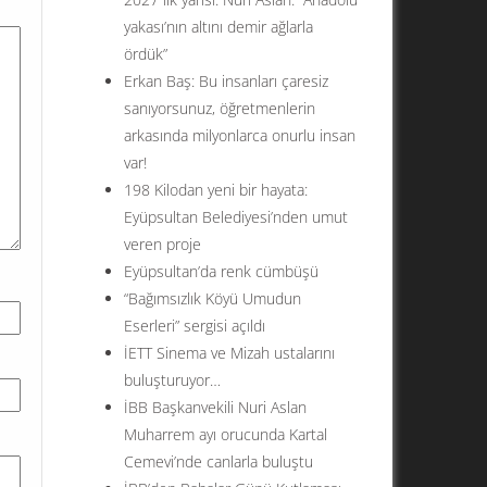
yakası’nın altını demir ağlarla
ördük”
Erkan Baş: Bu insanları çaresiz
sanıyorsunuz, öğretmenlerin
arkasında milyonlarca onurlu insan
var!
198 Kilodan yeni bir hayata:
Eyüpsultan Belediyesi’nden umut
veren proje
Eyüpsultan’da renk cümbüşü
“Bağımsızlık Köyü Umudun
Eserleri” sergisi açıldı
İETT Sinema ve Mizah ustalarını
buluşturuyor…
İBB Başkanvekili Nuri Aslan
Muharrem ayı orucunda Kartal
Cemevi’nde canlarla buluştu