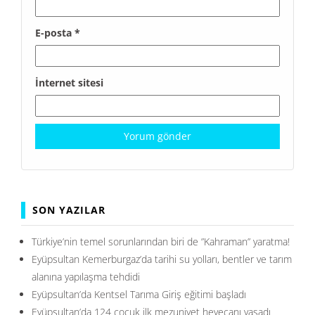
E-posta
*
İnternet sitesi
SON YAZILAR
Türkiye’nin temel sorunlarından biri de ”Kahraman” yaratma!
Eyüpsultan Kemerburgaz’da tarihi su yolları, bentler ve tarım
alanına yapılaşma tehdidi
Eyüpsultan’da Kentsel Tarıma Giriş eğitimi başladı
Eyüpsultan’da 124 çocuk ilk mezuniyet heyecanı yaşadı