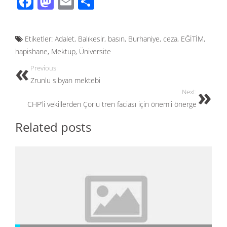
F
M
E
S
ac
as
m
h
e
to
ail
ar
Etiketler:
Adalet
,
Balıkesir
,
basın
,
Burhaniye
,
ceza
,
EĞİTİM
,
b
d
e
hapishane
,
Mektup
,
Üniversite
o
o
Previous:
o
n
Zrunlu sıbyan mektebi
k
Next:
CHP’li vekillerden Çorlu tren faciası için önemli önerge
Related posts