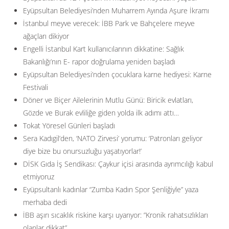
Eyüpsultan Belediyesi’nden Muharrem Ayında Aşure İkramı
İstanbul meyve verecek: İBB Park ve Bahçelere meyve
ağaçları dikiyor
Engelli İstanbul Kart kullanıcılarının dikkatine: Sağlık
Bakanlığı’nın E- rapor doğrulama yeniden başladı
Eyüpsultan Belediyesi’nden çocuklara karne hediyesi: Karne
Festivali
Döner ve Biçer Ailelerinin Mutlu Günü: Biricik evlatları,
Gözde ve Burak evliliğe giden yolda ilk adımı attı…
Tokat Yöresel Günleri başladı
Sera Kadıgil’den, ‘NATO Zirvesi’ yorumu: ‘Patronları geliyor
diye bize bu onursuzluğu yaşatıyorlar!’
DİSK Gıda İş Sendikası: Çaykur içisi arasında ayrımcılığı kabul
etmiyoruz
Eyüpsultanlı kadınlar “Zumba Kadın Spor Şenliğiyle” yaza
merhaba dedi
İBB aşırı sıcaklık riskine karşı uyarıyor: ”Kronik rahatsızlıkları
olanlar dikkat”