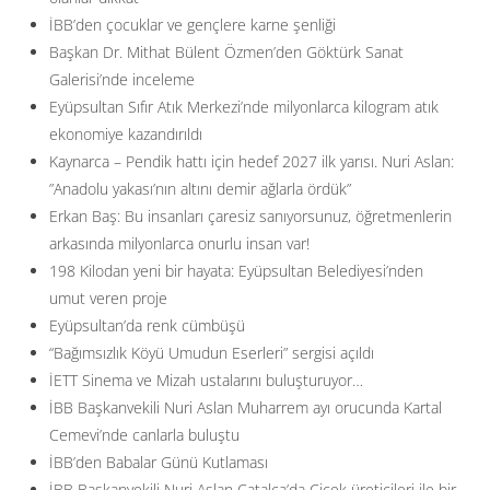
İBB’den çocuklar ve gençlere karne şenliği
Başkan Dr. Mithat Bülent Özmen’den Göktürk Sanat
Galerisi’nde inceleme
Eyüpsultan Sıfır Atık Merkezi’nde milyonlarca kilogram atık
ekonomiye kazandırıldı
Kaynarca – Pendik hattı için hedef 2027 ilk yarısı. Nuri Aslan:
”Anadolu yakası’nın altını demir ağlarla ördük”
Erkan Baş: Bu insanları çaresiz sanıyorsunuz, öğretmenlerin
arkasında milyonlarca onurlu insan var!
198 Kilodan yeni bir hayata: Eyüpsultan Belediyesi’nden
umut veren proje
Eyüpsultan’da renk cümbüşü
“Bağımsızlık Köyü Umudun Eserleri” sergisi açıldı
İETT Sinema ve Mizah ustalarını buluşturuyor…
İBB Başkanvekili Nuri Aslan Muharrem ayı orucunda Kartal
Cemevi’nde canlarla buluştu
İBB’den Babalar Günü Kutlaması
İBB Başkanvekili Nuri Aslan Çatalca’da Çiçek üreticileri ile bir