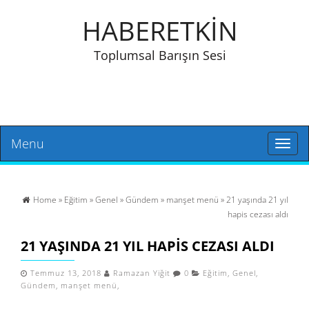
HABERETKİN
Toplumsal Barışın Sesi
Menu
Toggl
naviga
Home
»
Eğitim
»
Genel
»
Gündem
»
manşet menü
» 21 yaşında 21 yıl
hapis cezası aldı
21 YAŞINDA 21 YIL HAPIS CEZASI ALDI
Temmuz 13, 2018
Ramazan Yiğit
0
Eğitim
,
Genel
,
Gündem
,
manşet menü
,