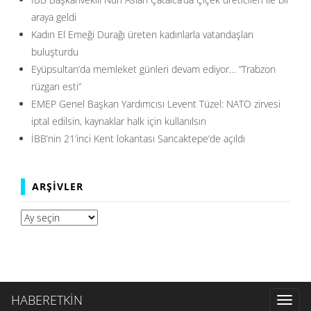
araya geldi
Kadın El Emeği Durağı üreten kadınlarla vatandaşları
buluşturdu
Eyüpsultan’da memleket günleri devam ediyor… ”Trabzon
rüzgarı esti”
EMEP Genel Başkan Yardımcısı Levent Tüzel: NATO zirvesi
iptal edilsin, kaynaklar halk için kullanılsın
İBB’nin 21’inci Kent lokantası Sancaktepe’de açıldı
ARŞIVLER
Arşivler
HABERETKİN
Toggl